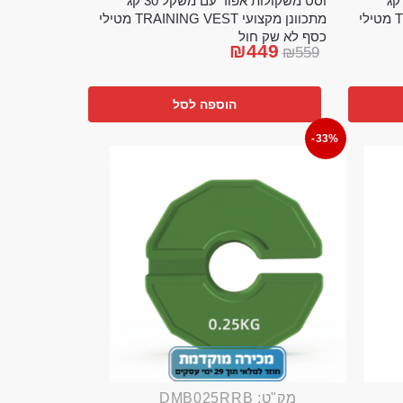
ט משקולות אפוד עם משקל 20 קג
וסט משקולות אפוד עם משקל 30 קג
מתכוונן מקצועי TRAINING VEST מטילי
מתכוונן מקצועי TRAINING VEST מטילי
כסף לא שק חול
₪
449
₪
559
הוספה לסל
-33%
מק"ט: DMB025RRB