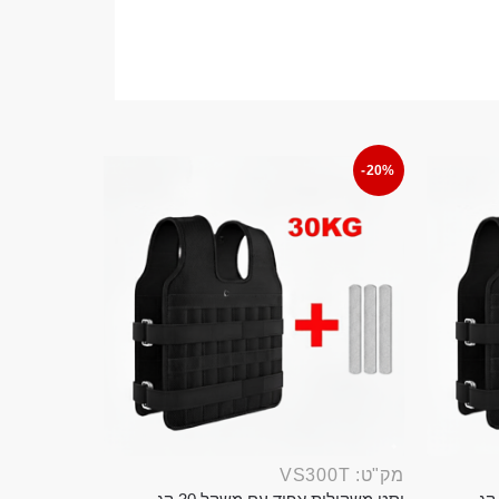
-20%
מק"ט: VS300T