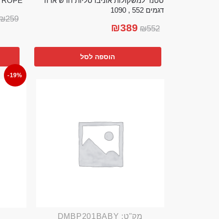
סטנד למשקולות אוניברסליות חדש ארוז
TTLE ROPE
דגמים 552 , 1090
₪
259
₪
389
₪
552
הוספה לסל
-19%
מק"ט: DMBP201BABY