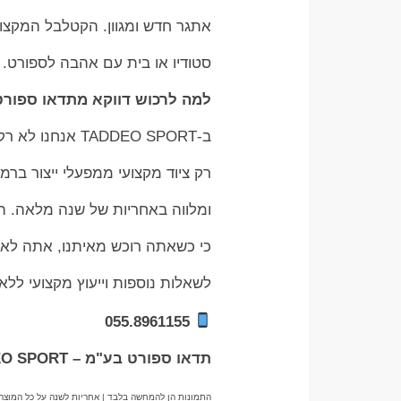
אתגר חדש ומגוון. הקטלבל המקצועי
סטודיו או בית עם אהבה לספורט.
למה לרכוש דווקא מתדאו ספור
ב-TADDEO SPORT אנחנו לא רק יבואנים – אנחנו מאמינים באיכות, אמינות ושירות. אנו מייבאים
רק ציוד מקצועי ממפעלי ייצור בר
ומלווה באחריות של שנה מלאה. השי
כי כשאתה רוכש מאיתנו, אתה לא
לשאלות נוספות וייעוץ מקצועי ללא
055.8961155
תדאו ספורט בע"מ – TADDEO SPORT
התמונות הן להמחשה בלבד | אחריות לשנה על כל המוצר