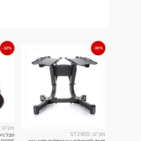
-32%
-30%
מק"ט: ROP389B
מק"ט: ST290D