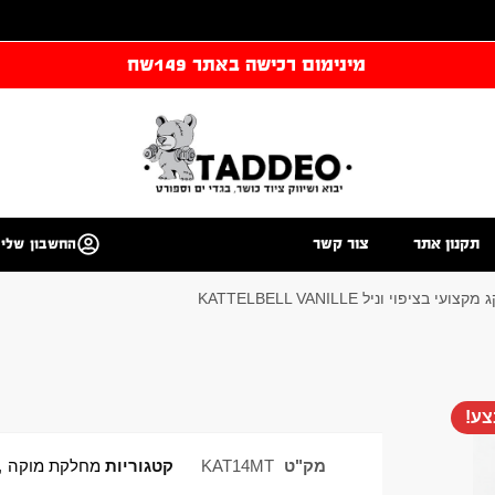
מינימום רכישה באתר 149שח
תקנון אתר
צור קשר
החשבון שלי
ע!
מק"ט
KAT14MT
קטגוריות
מחלקת מוקה
,