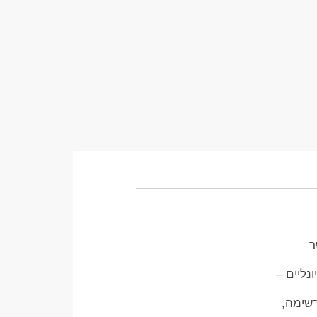
ר
נליים –