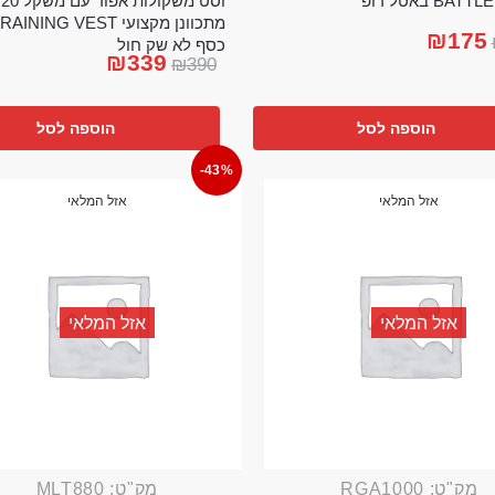
וס
BA באטל רופ
₪
175
כסף לא שק חול
₪
339
₪
390
הוספה לסל
הוספה לסל
-43%
אזל המלאי
אזל המלאי
אזל המלאי
אזל המלאי
מק"ט: RGA1000
מק"ט: MLT880