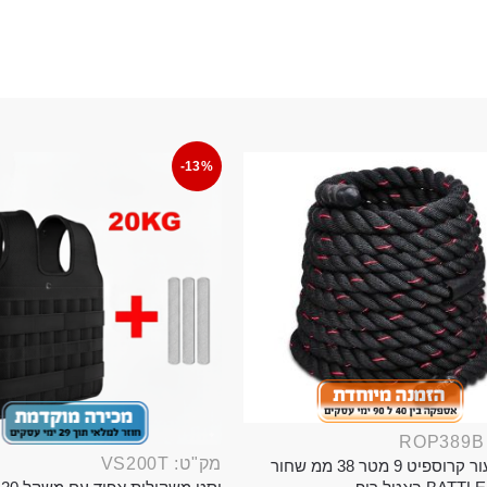
-13%
מק"ט: VS200T
חבל ניעור קרוספיט 9 מטר 38 ממ שחור