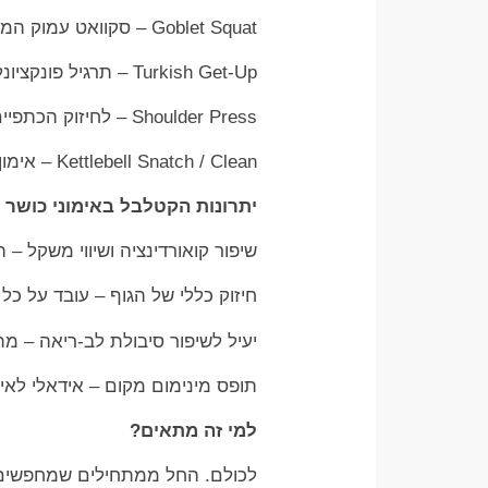
Goblet Squat – סקוואט עמוק המשפר יציבה ויציבות.
Turkish Get-Up – תרגיל פונקציונלי המשלב ליבה, כתפיים וקואורדינציה.
Shoulder Press – לחיזוק הכתפיים והיד הקדמית.
Kettlebell Snatch / Clean – אימון על כל הגוף בדגש על מהירות, כוח וטכניקה.
יתרונות הקטלבל באימוני כושר
שיפור קואורדינציה ושיווי משקל 
חיזוק כללי של הגוף – עובד על כל
יעיל לשיפור סיבולת לב-ריאה – מתאים 
תופס מינימום מקום – אידאלי לאימו
למי זה מתאים?
לכולם. החל ממתחילים שמחפשים 