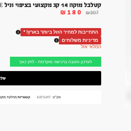
קטלבל מוקה 14 קג מקצועי בציפוי וניל KATTELBELL VANILLE
₪
180
₪
307
התחייבות למחיר הזול ביותר בארץ! *
מדיניות משלוחים
המלאי אזל
לעדכון והטבה ברכישה מוקדמת - לחץ כאן!
מק"ט
KAT14MT
קטגוריות
מחלקת מוקה