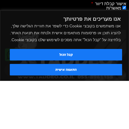
אישור קבלת דיוור
מאשר/ת
אנו מעריכים את פרטיותך
שלח
אנו משתמשים בקובצי Cookie כדי לשפר את חוויית הגלישה שלך,
להציג תוכן או פרסומות מותאמים אישית ולנתח את תנועת האתר.
בלחיצה על "קבל הכול" אתה מסכים לשימוש שלנו בקובצי Cookie.
קבל הכול
טדי - נציג AI
התאמה אישית
|
|
|
|
הקמת חדר כושר
אביזרים לחדר כושר
אביזרי כושר
ציוד כושר
|
|
|
ציוד כושר ביתי
חדר כושר פרטי
משקולות יד
משקולות
|
|
|
אוניברסליות
משקולות מתכווננות
ציוד לחדר כושר
ציוד לחדר
|
|
|
|
|
כושר ביתי
באמפרים
דאמבלים
ספסל אימון
ספסל כושר
|
|
|
מעמד למשקולות
ספת משקולות
כלוב אימון
משקולת קטלבלס
|
|
|
|
|
סטנד למשקולות
כלוב משקולות
ציוד ספורט
ספת כושר
|
משקולות
ציוד חדרי כושר