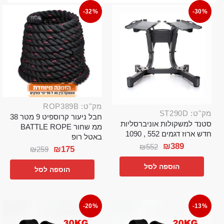
-32%
-30%
מק"ט: ROP389B
מק"ט: ST290D
חבל ניעור קרוספיט 9 מטר 38
סטנד למשקולות אוניברסליות
ממ שחור BATTLE ROPE
חדש ארוז דגמים 552 , 1090
באטל רופ
₪
389
₪
552
₪
175
₪
259
הוספה לסל
הוספה לסל
-20%
-13%