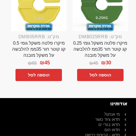
מק"ט: DMB025RRB
מק"ט: DMB05RRB
מיקרו פלטה משקל גומי 0.25
מיקרו פלטה משקל גומי 0.5
קג קוטר חור 35ממ להלבשה
קג קוטר חור 35ממ להלבשה
על משקל מובנה
על משקל מובנה
₪
45
₪
30
₪
65
₪
45
הוספה לסל
הוספה לסל
אודותינו
מי אנחנו?
תדאו ציוד כושר
תדאו בגדי ים
תדאו הום
תדאו - קבוצות רכישה