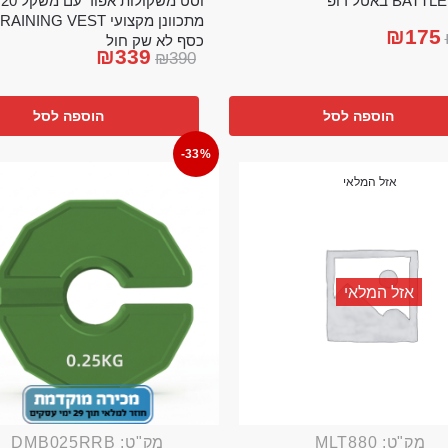
וס
BA באטל רופ
₪
175
כסף לא שק חול
₪
339
₪
390
הוספה לסל
הוספה לסל
-33%
אזל המלאי
אזל המלאי
מק"ט: MLT880
מק"ט: DMB025RRB