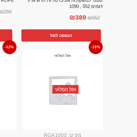
סטנד למשקולות אוניברסליות חדש ארוז
TTLE ROPE
דגמים 552 , 1090
₪
259
₪
389
₪
552
הוספה לסל
-43%
-19%
אזל המלאי
אזל המלאי
מק"ט: RGA1000