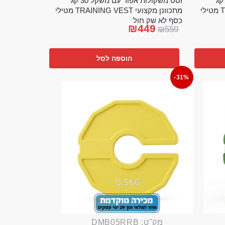
ט משקולות אפוד עם משקל 20 קג
וסט משקולות אפוד עם משקל 30 קג
מתכוונן מקצועי TRAINING VEST מטילי
מתכוונן מקצועי TRAINING VEST מטילי
כסף לא שק חול
₪
449
₪
559
הוספה לסל
-31%
מק"ט: DMB05RRB