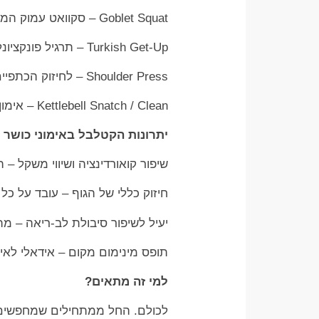
Goblet Squat – סקוואט עמוק המשפר יציבה ויציבות.
Turkish Get-Up – תרגיל פונקציונלי המשלב ליבה, כתפיים וקואורדינציה.
Shoulder Press – לחיזוק הכתפיים והיד הקדמית.
Kettlebell Snatch / Clean – אימון על כל הגוף בדגש על מהירות, כוח וטכניקה.
יתרונות הקטלבל באימוני כושר
שיפור קואורדינציה ושיווי משקל 
חיזוק כללי של הגוף – עובד על כל
יעיל לשיפור סיבולת לב-ריאה – מתאים 
תופס מינימום מקום – אידאלי לאימו
למי זה מתאים?
לכולם. החל ממתחילים שמחפשים 