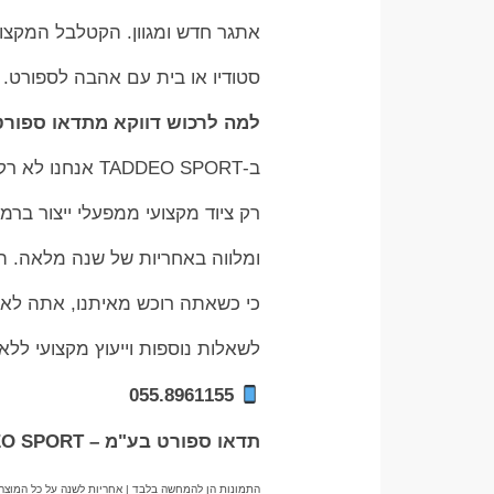
אתגר חדש ומגוון. הקטלבל המקצועי
סטודיו או בית עם אהבה לספורט.
למה לרכוש דווקא מתדאו ספור
ב-TADDEO SPORT אנחנו לא רק יבואנים – אנחנו מאמינים באיכות, אמינות ושירות. אנו מייבאים
רק ציוד מקצועי ממפעלי ייצור בר
ומלווה באחריות של שנה מלאה. השי
כי כשאתה רוכש מאיתנו, אתה לא
לשאלות נוספות וייעוץ מקצועי ללא
055.8961155
תדאו ספורט בע"מ – TADDEO SPORT
התמונות הן להמחשה בלבד | אחריות לשנה על כל המוצר