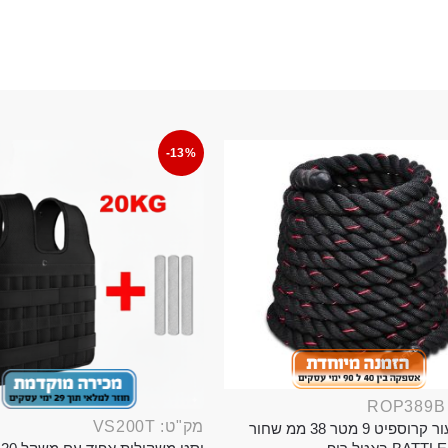
-13%
מק"ט: VS200T
חבל ניעור קרוספיט 9 מטר 38 ממ שחור