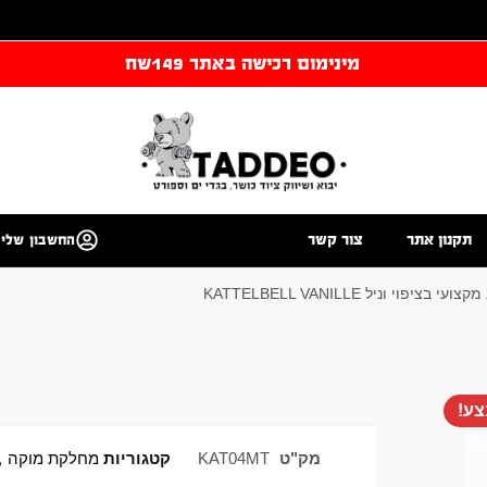
מינימום רכישה באתר 149שח
תקנון אתר
צור קשר
החשבון שלי
ע!
מק"ט
KAT04MT
קטגוריות
מחלקת מוקה
,