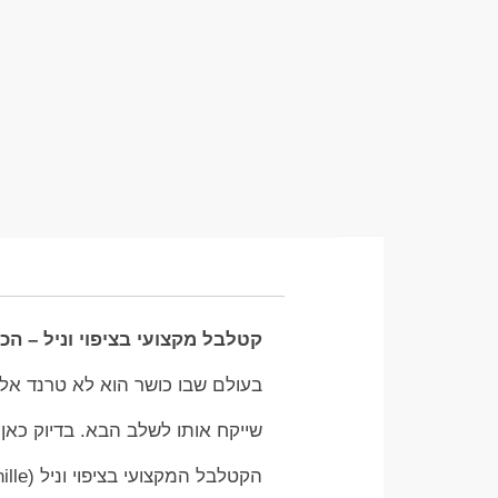
קטלבל מקצועי בציפוי וניל – הכ
בעולם שבו כושר הוא לא טרנד אלא
שייקח אותו לשלב הבא. בדיוק כאן
הקטלבל המקצועי בציפוי וניל (Kettlebell Vanille). מדובר בכלי עבודה איכותי, עמיד, ובעל נראות מרשימה,