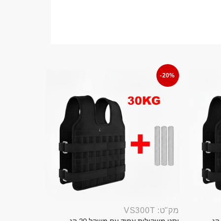
-20%
מק"ט: VS300T