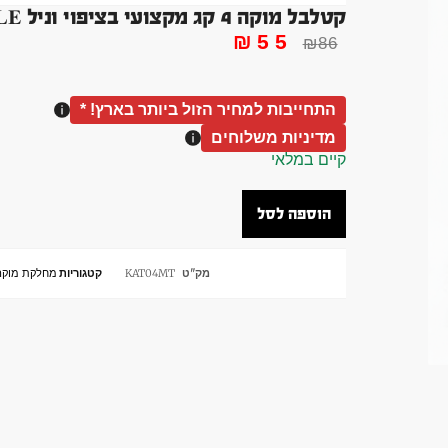
קטלבל מוקה 4 קג מקצועי בציפוי וניל KATTELBELL VANILLE
₪
55
₪
86
התחייבות למחיר הזול ביותר בארץ! *
מדיניות משלוחים
קיים במלאי
הוספה לסל
מק"ט
KAT04MT
קטגוריות
מחלקת מוקה