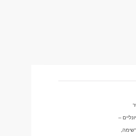
ר
נליים –