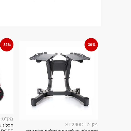
-32%
-30%
מק"ט: ROP389B
מק"ט: ST290D