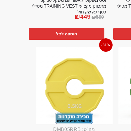
ט משקולות אפוד עם משקל 20 קג
וסט משקולות אפוד עם משקל 30 קג
מתכוונן מקצועי TRAINING VEST מטילי
מתכוונן מקצועי TRAINING VEST מטילי
כסף לא שק חול
₪
449
₪
559
הוספה לסל
-31%
מק"ט: DMB05RRB