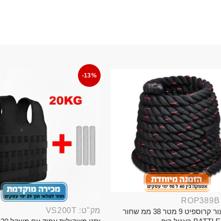
-13%
מק"ט: VS200T
חבל ניעור קרוספיט 9 מטר 38 ממ שחור