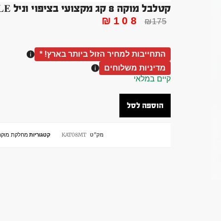
קטלבל מוקה 8 קג מקצועי בציפוי וניל KATTELBELL VANILLE
₪
108
₪
175
התחייבות למחיר הזול ביותר בארץ! *
מדיניות משלוחים
קיים במלאי
הוספה לסל
מק"ט
KAT08MT
קטגוריות
מחלקת מוקה