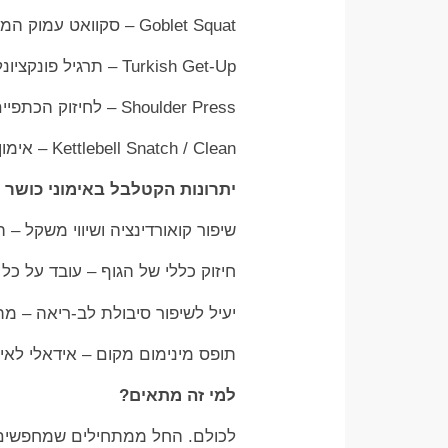
Goblet Squat – סקוואט עמוק המשפר יציבה ויציבות.
Turkish Get-Up – תרגיל פונקציונלי המשלב ליבה, כתפיים וקואורדינציה.
Shoulder Press – לחיזוק הכתפיים והיד הקדמית.
Kettlebell Snatch / Clean – אימון על כל הגוף בדגש על מהירות, כוח וטכניקה.
יתרונות הקטלבל באימוני כושר
שיפור קואורדינציה ושיווי משקל 
חיזוק כללי של הגוף – עובד על כל
יעיל לשיפור סיבולת לב-ריאה – מתאים 
תופס מינימום מקום – אידאלי לאימו
למי זה מתאים?
לכולם. החל ממתחילים שמחפשים 