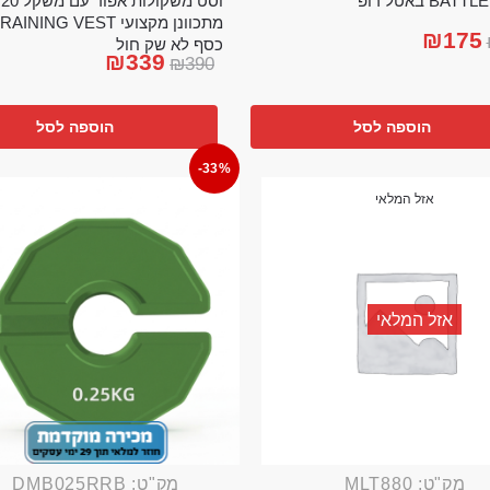
וס
BA באטל רופ
₪
175
כסף לא שק חול
₪
339
₪
390
הוספה לסל
הוספה לסל
-33%
אזל המלאי
אזל המלאי
מק"ט: MLT880
מק"ט: DMB025RRB