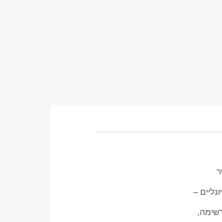
ר
נליים –