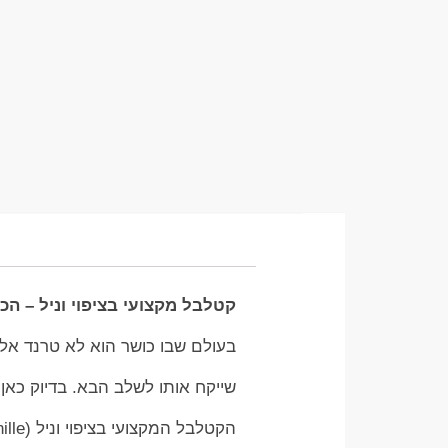
קטלבל מקצועי בציפוי וניל – הכ
בעולם שבו כושר הוא לא טרנד אלא
שייקח אותו לשלב הבא. בדיוק כאן
הקטלבל המקצועי בציפוי וניל (Kettlebell Vanille). מדובר בכלי עבודה איכותי, עמיד, ובעל נראות מרשימה,