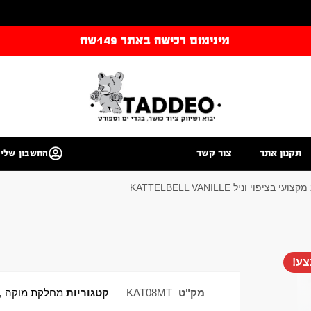
מינימום רכישה באתר 149שח
תקנון אתר
צור קשר
החשבון שלי
ע!
מק"ט
KAT08MT
קטגוריות
מחלקת מוקה
,