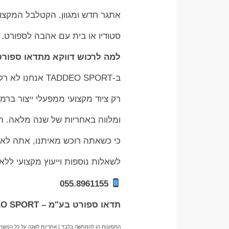
אתגר חדש ומגוון. הקטלבל המקצועי
סטודיו או בית עם אהבה לספורט.
למה לרכוש דווקא מתדאו ספור
ב-TADDEO SPORT אנחנו לא רק יבואנים – אנחנו מאמינים באיכות, אמינות ושירות. אנו מייבאים
רק ציוד מקצועי ממפעלי ייצור בר
ומלווה באחריות של שנה מלאה. השי
כי כשאתה רוכש מאיתנו, אתה לא
לשאלות נוספות וייעוץ מקצועי ללא
055.8961155
תדאו ספורט בע"מ – TADDEO SPORT
התמונות הן להמחשה בלבד | אחריות לשנה על כל המוצר