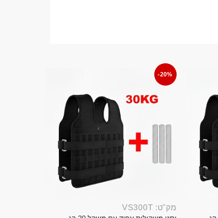
-20%
מק"ט: VS300T