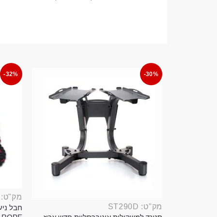
-32%
-30%
מק"ט: ROP389B
מק"ט: ST290D