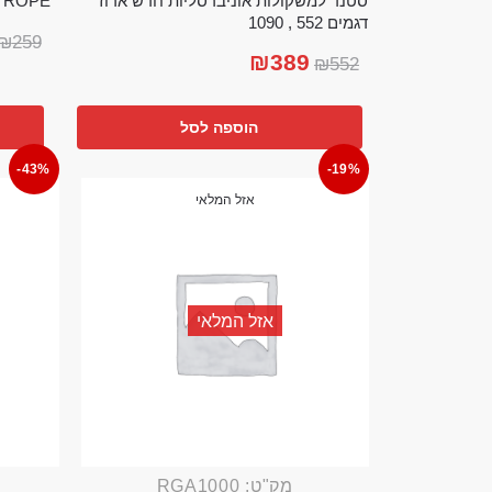
סטנד למשקולות אוניברסליות חדש ארוז
TTLE ROPE
דגמים 552 , 1090
₪
259
₪
389
₪
552
הוספה לסל
-43%
-19%
אזל המלאי
אזל המלאי
מק"ט: RGA1000