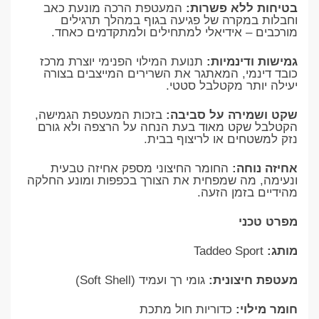
​בטיחות ללא פשרות:
המעטפת הרכה מונעת כאב
וחבלות במקרה של פגיעה בגוף במהלך תרגילים
מורכבים – אידיאלי למתחילים ולמתקדמים כאחד.
​גמישות ודינמיות:
תנועת המילוי הפנימי יוצרת מרכז
כובד דינמי, המאתגר את השרירים המייצבים בצורה
יעילה יותר מקטלבל סטטי.
​שקט ושמירה על סביבה:
בזכות המעטפת הגמישה,
הקטלבל שקט מאוד בעת הנחה על הרצפה ולא גורם
נזק למשטחים או לריצוף בבית.
​אחיזה נוחה:
החומר החיצוני מספק אחיזה טבעית
ונעימה, מה שמפחית את הצורך בכפפות ומונע החלקה
מהידיים בזמן הזעה.
​מפרט טכני
​מותג:
Taddeo Sport
מעטפת חיצונית:
גומי רך ועמיד (Soft Shell)
חומר מילוי:
כדוריות חול מתכת