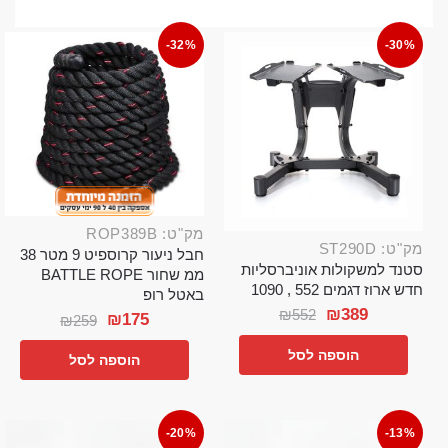
-32%
-30%
מק"ט: ROP389B
מק"ט: ST290D
חבל ניעור קרוספיט 9 מטר 38
סטנד למשקולות אוניברסליות
ממ שחור BATTLE ROPE
חדש ארוז דגמים 552 , 1090
באטל רופ
₪
389
₪
552
₪
175
₪
259
הוספה לסל
הוספה לסל
-20%
-13%