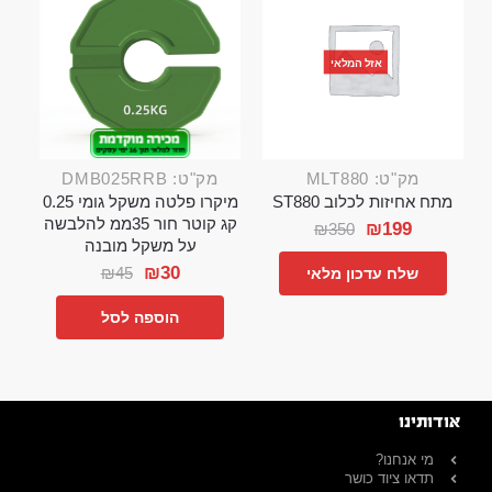
אזל המלאי
מק"ט: MLT880
מק"ט: DMB025RRB
מתח אחיזות לכלוב ST880
מיקרו פלטה משקל גומי 0.25
קג קוטר חור 35ממ להלבשה
₪
199
₪
350
על משקל מובנה
₪
30
₪
45
שלח עדכון מלאי
הוספה לסל
אודותינו
מי אנחנו?
תדאו ציוד כושר