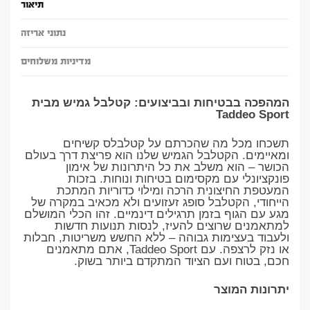
תיאור
נתוני אריזה
מדיניות משלוחים
​המהפכה בבטיחות ובביצועים: קטלבל גמיש מבית
Taddeo Sport
תשכחו מכל מה שהכרתם על קטלבלס קשיחים
ומאיימים. הקטלבל הגמיש שלנו הוא פריצת דרך בעולם
הכושר – הוא משלב את כל היתרונות של אימון
פונקציונלי עם מקסימום בטיחות ונוחות. בזכות
המעטפת החיצונית הרכה ומילוי כדוריות המתכת
הייחודי, הקטלבל סופג זעזועים ולא מכאיב במקרה של
מגע עם הגוף בזמן תרגילים דינמיים. זהו הכלי המושלם
למתאמנים שרוצים להעיז, לנסות תנועות חדשות
ולעבוד בעצימות גבוהה – ללא החשש משריטות, חבלות
או נזק לרצפה. עם Taddeo Sport, אתם מתאמנים
חכם, בטוח ועם הציוד המתקדם ביותר בשוק.
​יתרונות המוצר