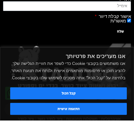
אישור קבלת דיוור
מאשר/ת
שלח
אנו מעריכים את פרטיותך
אנו משתמשים בקובצי Cookie כדי לשפר את חוויית הגלישה שלך,
להציג תוכן או פרסומות מותאמים אישית ולנתח את תנועת האתר.
בלחיצה על "קבל הכול" אתה מסכים לשימוש שלנו בקובצי Cookie.
קבל הכול
|
|
|
|
הקמת חדר כושר
אביזרים לחדר כושר
אביזרי כושר
ציוד כושר
טדי - נציג AI
התאמה אישית
|
|
|
ציוד כושר ביתי
חדר כושר פרטי
משקולות יד
משקולות
|
|
|
אוניברסליות
משקולות מתכווננות
ציוד לחדר כושר
ציוד לחדר
|
|
|
|
|
כושר ביתי
באמפרים
דאמבלים
ספסל אימון
ספסל כושר
|
|
|
מעמד למשקולות
ספת משקולות
כלוב אימון
משקולת קטלבלס