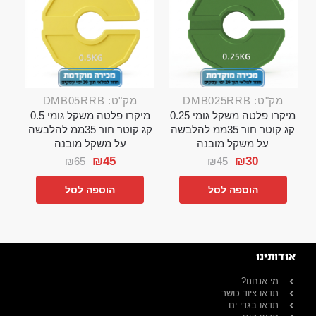
מק"ט: DMB025RRB
מק"ט: DMB05RRB
מיקרו פלטה משקל גומי 0.25
מיקרו פלטה משקל גומי 0.5
קג קוטר חור 35ממ להלבשה
קג קוטר חור 35ממ להלבשה
על משקל מובנה
על משקל מובנה
₪
45
₪
30
₪
65
₪
45
הוספה לסל
הוספה לסל
אודותינו
מי אנחנו?
תדאו ציוד כושר
תדאו בגדי ים