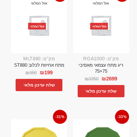
אזל המלאי
אזל המלאי
אזל המלאי
אזל המלאי
מק"ט: RGA1000
מק"ט: MLT880
ריג מתח עצמאי מאסיבי
מתח אחיזות לכלוב ST880
75×75
₪
199
₪
350
₪
2699
₪
3350
שלח עדכון מלאי
שלח עדכון מלאי
-31%
-33%