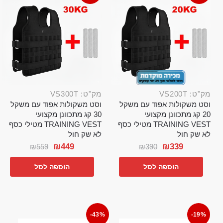
מק"ט: VS200T
מק"ט: VS300T
וסט משקולות אפוד עם משקל
וסט משקולות אפוד עם משקל
20 קג מתכוונן מקצועי
30 קג מתכוונן מקצועי
TRAINING VEST מטילי כסף
TRAINING VEST מטילי כסף
לא שק חול
לא שק חול
₪
449
₪
339
₪
559
₪
390
הוספה לסל
הוספה לסל
-43%
-19%