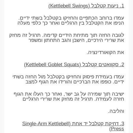
1. ניעות קטלבל (Kettlebell Swings)
עמדו ברוחב הכתפיים והחזיקו בקטלבל בשתי ידיים.
הניפו את הקטלבל בין הרגליים ואחר כך כלפי מעלה
לגובה החזה תוך מתיחת הידיים קדימה. תרגיל זה מחזק
את שרירי הירכיים, הישבן והגב התחתון ומשפר
את הקואורדינציה.
2. סקוואטים קטלבל (Kettlebell Goblet Squats)
עמדו בעמידת פיסוק והחזיקו בקטלבל מול החזה בשתי
ידיים. כופפו את הברכיים והורידו את הגוף למצב
ישיבה תוך שמירה על גב ישר, ואחר כך העלו את הגוף
חזרה לעמידה. תרגיל זה מחזק את שרירי הרגליים
והליבה.
3. דחיקת קטלבל יד אחת (Single-Arm Kettlebell
Press)