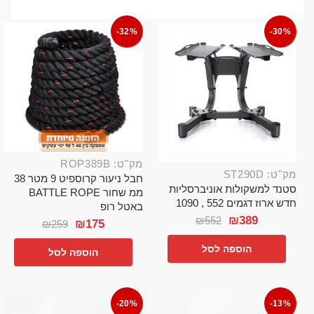
-32%
-30%
מק"ט: ROP389B
מק"ט: ST290D
חבל ניעור קרוספיט 9 מטר 38
סטנד למשקולות אוניברסליות
ממ שחור BATTLE ROPE
חדש ארוז דגמים 552 , 1090
באטל רופ
₪
389
₪
552
₪
175
₪
259
הוספה לסל
הוספה לסל
-20%
-13%