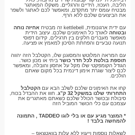
הליבה, העכוז, הידיים והרגליים. משקלו המאתגר
מבטיח עומס יתר מתקדם, ומאפשר לכם לאתגר ולשפר
את הביצועים שלכם ללא הרף.
עם ידית ארגונומית, kettlebell זה מבטיח
אחיזה נוחה
ובטוחה
לאורך כל האימונים שלכם. עיצוב הידית
מאפשר מעברים חלקים בין תרגילים, קידום דפוסי
תנועה טבעיים והפחתת הסיכון למאמץ או פציעה.
עם המראה המלוטש והמסוגנן שלו, הקטלבל הזה יהווה
תוספת בולטת לכל חדר כושר
ביתי או מכון כושר.
הגודל הקומפקטי שלו מקל על אחסון והובלה, ומאפשר
לכם ליצור שגרת אימון דינמית בכל מקום שאתם
הולכים.
קחו את האימונים שלכם לשלב הבא עם
הקטלבל
התחרותי שלנו במשקל 32 ק"ג
. חווו את ההבדל בכוח,
סיבולת ובכושר הכולל שלכם כשאתם מאתגרים את
עצמכם עם כלי הכושר המוביל הזה
* המוצר מגיע עם או בלי לוגו TADDEO , התמונה
להמחשה בלבד !
לשאלות נוספות וייעוץ ללא עלות בוואטצאפ –