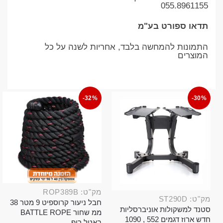
055.8961155
תדאו ספורט בע"מ
התמונות להמחשה בלבד, אחריות לשנה על כל
המוצרים
-32%
-30%
מק"ט: ROP389B
מק"ט: ST290D
חבל ניעור קרוספיט 9 מטר 38
סטנד למשקולות אוניברסליות
ממ שחור BATTLE ROPE
חדש ארוז דגמים 552 , 1090
באטל רופ