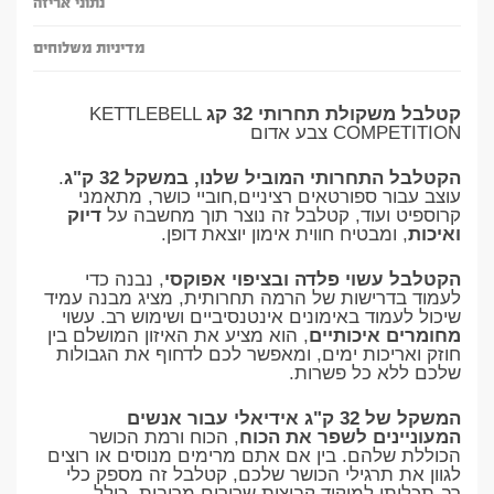
נתוני אריזה
מדיניות משלוחים
קטלבל משקולת תחרותי 32 קג
KETTLEBELL
COMPETITION צבע אדום
הקטלבל התחרותי המוביל שלנו, במשקל 32 ק"ג
.
עוצב עבור ספורטאים רציניים,חוביי כושר, מתאמני
קרוספיט ועוד, קטלבל זה נוצר תוך מחשבה על
דיוק
ואיכות
, ומבטיח חווית אימון יוצאת דופן.
הקטלבל עשוי פלדה ובציפוי אפוקסי
, נבנה כדי
לעמוד בדרישות של הרמה תחרותית, מציג מבנה עמיד
שיכול לעמוד באימונים אינטנסיביים ושימוש רב. עשוי
מחומרים איכותיים
, הוא מציע את האיזון המושלם בין
חוזק ואריכות ימים, ומאפשר לכם לדחוף את הגבולות
שלכם ללא כל פשרות.
המשקל של 32 ק"ג אידיאלי עבור אנשים
המעוניינים לשפר את הכוח
, הכוח ורמת הכושר
הכוללת שלהם. בין אם אתם מרימים מנוסים או רוצים
לגוון את תרגילי הכושר שלכם, קטלבל זה מספק כלי
רב-תכליתי למיקוד קבוצות שרירים מרובות, כולל