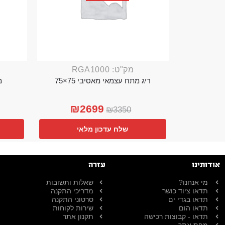
מק"ט: RGA1000
ריג מתח עצמאי מאסיבי 75×75
מ
₪
2699
₪
3350
שלח עדכון מלאי
אודותינו
עזרה
מי אנחנו?
שאלות ותשובות
תדאו ציוד כושר
מדריכי התקנה
תדאו בגדי ים
סרטוני התקנה
תדאו הום
שירות לקוחות
תדאו - קבוצות רכישה
תקנון אתר