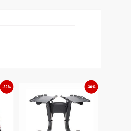
-32%
-30%