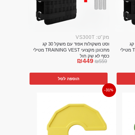
מק"ט: VS300T
ט משקולות אפוד עם משקל 20 קג
וסט משקולות אפוד עם משקל 30 קג
מתכוונן מקצועי TRAINING VEST מטילי
מתכוונן מקצועי TRAINING VEST מטילי
כסף לא שק חול
₪
449
₪
559
הוספה לסל
-31%