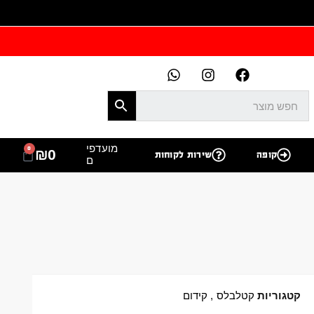
מועדפי
0
₪
0
קופה
שירות לקוחות
ם
קטגוריות
קטלבלס
,
קידום