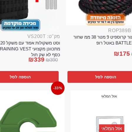
מק"ט: VS200T
חבל ניעור קרוספיט 9 מטר 38 ממ שחור
וס
BA באטל רופ
₪
175
כסף לא שק חול
₪
339
₪
390
הוספה לסל
הוספה לסל
-33%
אזל המלאי
אזל המלאי