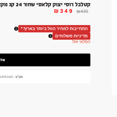
קטלבל רוסי יצוק קלאסי שחור 24 קג מקצועי ברזל – משקל כבד Russian Kettlebell
₪
349
₪
430
התחייבות למחיר הזול ביותר בארץ! *
מדיניות משלוחים
המלאי אזל
מק"ט
KATR24KG