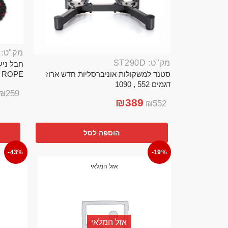
מק"ט: ROP389B
מק"ט: ST290D
סטנד למשקולות אוניברסליות חדש ארוז
TTLE ROPE
דגמים 552 , 1090
₪
259
₪
389
₪
552
הוספה לסל
-43%
-19%
אזל המלאי
אזל המלאי