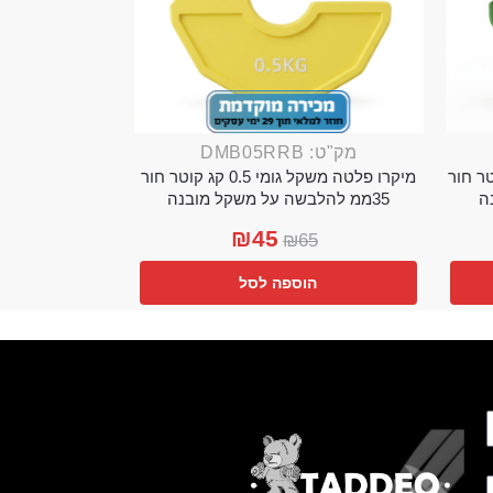
מק"ט: DMB05RRB
מי 0.25 קג קוטר חור
מיקרו פלטה משקל גומי 0.5 קג קוטר חור
35ממ להלבשה על משקל מובנה
₪
45
₪
65
הוספה לסל