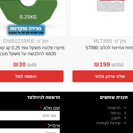
מק"ט: MLT880
מק"ט: DMB025RRB
תח אחיזות לכלוב ST880
מיקרו פלטה משקל גו
35ממ להלבשה על משקל מובנה
₪
30
₪
199
₪
45
₪
350
שלח עדכון מלאי
הוספה לסל
תכנית שותפים
הרשמה לניוזלטר
הרשמה
שם מלא
כניסה
תקנון
שירות לקוחות
אימייל