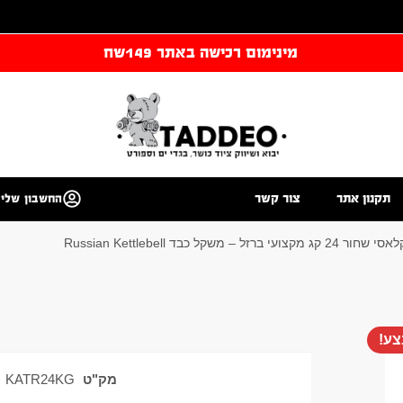
מינימום רכישה באתר 149שח
תקנון אתר
צור קשר
החשבון שלי
 – משקל כבד Russian Kettlebell
ע!
מק"ט
KATR24KG