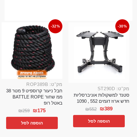
-32%
-30%
מק"ט: ROP389B
מק"ט: ST290D
חבל ניעור קרוספיט 9 מטר 38
סטנד למשקולות אוניברסליות
ממ שחור BATTLE ROPE
חדש ארוז דגמים 552 , 1090
באטל רופ
₪
389
₪
552
₪
175
₪
259
הוספה לסל
הוספה לסל