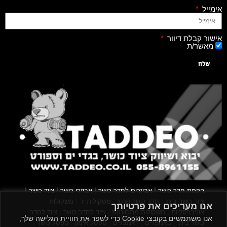
אימייל
אישור קבלת דיוור
מאשר/ת
שלח
|
|
|
|
הקמת חדר כושר
אביזרים לחדר כושר
אביזרי כושר
ציוד כושר
|
|
|
ציוד כושר ביתי
חדר כושר פרטי
משקולות יד
משקולות
אנו מעריכים את פרטיותך
|
|
|
אוניברסליות
משקולות מתכווננות
ציוד לחדר כושר
ציוד לחדר
אנו משתמשים בקובצי Cookie כדי לשפר את חוויית הגלישה שלך,
|
|
|
|
|
כושר ביתי
באמפרים
דאמבלים
ספסל אימון
ספסל כושר