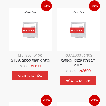
-43%
-19%
אזל המלאי
אזל המלאי
אזל המלאי
אזל המלאי
מק"ט: RGA1000
מק"ט: MLT880
ריג מתח עצמאי מאסיבי
מתח אחיזות לכלוב ST880
75×75
₪
199
₪
350
₪
2699
₪
3350
שלח עדכון מלאי
שלח עדכון מלאי
-31%
-33%