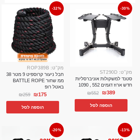
-32%
-30%
מק"ט: ROP389B
מק"ט: ST290D
חבל ניעור קרוספיט 9 מטר 38
סטנד למשקולות אוניברסליות
ממ שחור BATTLE ROPE
חדש ארוז דגמים 552 , 1090
באטל רופ
₪
389
₪
552
₪
175
₪
259
הוספה לסל
הוספה לסל
-20%
-13%