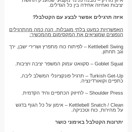
איזון מדויק – מבנה פנימי מקצועי שמעניק תחושת
יציבות ואחיזה אחידה בין כל הגדלים.
איזה תרגילים אפשר לבצע עם הקטלבל?
האפשרויות כמעט בלתי מוגבלות. הנה כמה מהתרגילים
הנפוצים שמוציאים את המקסימום מהמכשיר:
Kettlebell Swing – לפיתוח כוח מתפרץ ושרירי ישבן, ירך
וגב תחתון.
Goblet Squat – סקוואט עמוק המשפר יציבה ויציבות.
Turkish Get-Up – תרגיל פונקציונלי המשלב ליבה,
כתפיים וקואורדינציה.
Shoulder Press – לחיזוק הכתפיים והיד הקדמית.
Kettlebell Snatch / Clean – אימון על כל הגוף בדגש
על מהירות, כוח וטכניקה.
יתרונות הקטלבל באימוני כושר