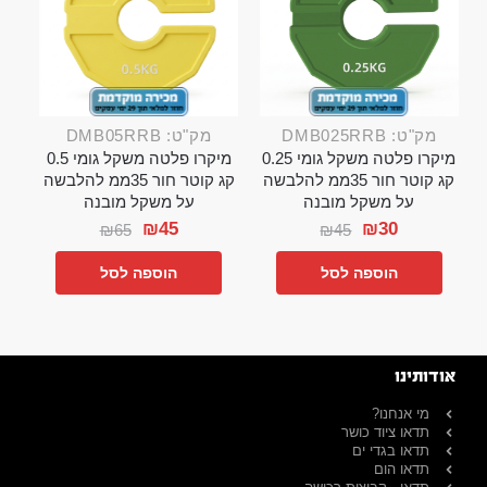
מק"ט: DMB025RRB
מק"ט: DMB05RRB
מיקרו פלטה משקל גומי 0.25
מיקרו פלטה משקל גומי 0.5
קג קוטר חור 35ממ להלבשה
קג קוטר חור 35ממ להלבשה
על משקל מובנה
על משקל מובנה
₪
45
₪
30
₪
65
₪
45
הוספה לסל
הוספה לסל
אודותינו
מי אנחנו?
תדאו ציוד כושר
תדאו בגדי ים
תדאו הום