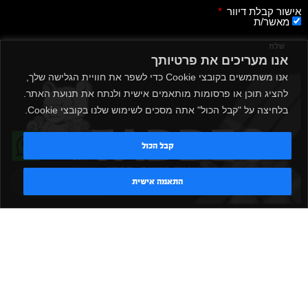
אישור קבלת דיוור
מאשר/ת
שלח
אנו מעריכים את פרטיותך
אנו משתמשים בקובצי Cookie כדי לשפר את חוויית הגלישה שלך,
להציג תוכן או פרסומות מותאמים אישית ולנתח את תנועת האתר.
בלחיצה על "קבל הכול" אתה מסכים לשימוש שלנו בקובצי Cookie.
קבל הכול
טדי - נציג AI
התאמה אישית
|
|
|
|
הקמת חדר כושר
אביזרים לחדר כושר
אביזרי כושר
ציוד כושר
|
|
|
ציוד כושר ביתי
חדר כושר פרטי
משקולות יד
משקולות
|
|
|
אוניברסליות
משקולות מתכווננות
ציוד לחדר כושר
ציוד לחדר
|
|
|
|
|
כושר ביתי
באמפרים
דאמבלים
ספסל אימון
ספסל כושר
|
|
|
מעמד למשקולות
ספת משקולות
כלוב אימון
משקולת קטלבלס
|
|
|
|
|
סטנד למשקולות
כלוב משקולות
ציוד ספורט
ספת כושר
|
משקולות
ציוד חדרי כושר