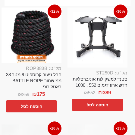
-32%
-30%
מק"ט: ROP389B
מק"ט: ST290D
חבל ניעור קרוספיט 9 מטר 38
סטנד למשקולות אוניברסליות
ממ שחור BATTLE ROPE
חדש ארוז דגמים 552 , 1090
באטל רופ
₪
389
₪
552
₪
175
₪
259
הוספה לסל
הוספה לסל
-20%
-13%