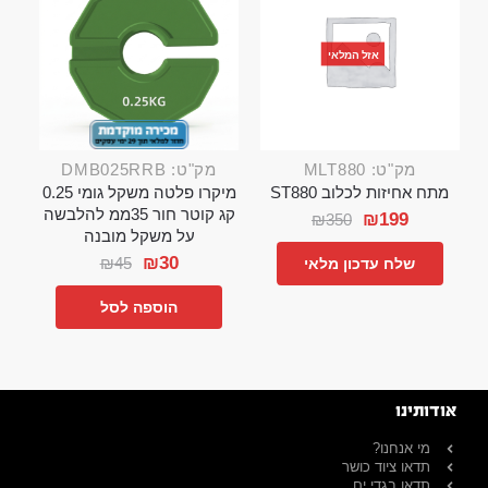
אזל המלאי
מק"ט: MLT880
מק"ט: DMB025RRB
מתח אחיזות לכלוב ST880
מיקרו פלטה משקל גומי 0.25
קג קוטר חור 35ממ להלבשה
₪
199
₪
350
על משקל מובנה
₪
30
₪
45
שלח עדכון מלאי
הוספה לסל
אודותינו
מי אנחנו?
תדאו ציוד כושר
תדאו בגדי ים