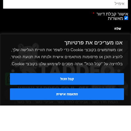
אישור קבלת דיוור
מאשר/ת
שלח
אנו מעריכים את פרטיותך
אנו משתמשים בקובצי Cookie כדי לשפר את חוויית הגלישה שלך,
להציג תוכן או פרסומות מותאמים אישית ולנתח את תנועת האתר.
בלחיצה על "קבל הכול" אתה מסכים לשימוש שלנו בקובצי Cookie.
קבל הכול
טדי - נציג AI
התאמה אישית
|
|
|
|
הקמת חדר כושר
אביזרים לחדר כושר
אביזרי כושר
ציוד כושר
|
|
|
ציוד כושר ביתי
חדר כושר פרטי
משקולות יד
משקולות
|
|
|
אוניברסליות
משקולות מתכווננות
ציוד לחדר כושר
ציוד לחדר
|
|
|
|
|
כושר ביתי
באמפרים
דאמבלים
ספסל אימון
ספסל כושר
|
|
|
מעמד למשקולות
ספת משקולות
כלוב אימון
משקולת קטלבלס