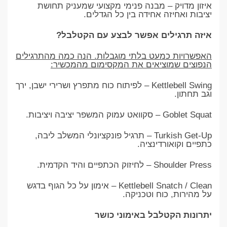
איזון מדויק – מבנה פנימי מקצועי שמעניק תחושת
יציבות ואחיזה אחידה בין כל הגדלים.
איזה תרגילים אפשר לבצע עם הקטלבל?
האפשרויות כמעט בלתי מוגבלות. הנה כמה מהתרגילים
הנפוצים שמוציאים את המקסימום מהמכשיר:
Kettlebell Swing – לפיתוח כוח מתפרץ ושרירי ישבן, ירך
וגב תחתון.
Goblet Squat – סקוואט עמוק המשפר יציבה ויציבות.
Turkish Get-Up – תרגיל פונקציונלי המשלב ליבה,
כתפיים וקואורדינציה.
Shoulder Press – לחיזוק הכתפיים והיד הקדמית.
Kettlebell Snatch / Clean – אימון על כל הגוף בדגש
על מהירות, כוח וטכניקה.
יתרונות הקטלבל באימוני כושר