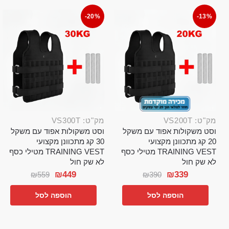
-20%
-13%
מק"ט: VS200T
מק"ט: VS300T
וסט משקולות אפוד עם משקל
וסט משקולות אפוד עם משקל
20 קג מתכוונן מקצועי
30 קג מתכוונן מקצועי
TRAINING VEST מטילי כסף
TRAINING VEST מטילי כסף
לא שק חול
לא שק חול
₪
449
₪
339
₪
559
₪
390
הוספה לסל
הוספה לסל