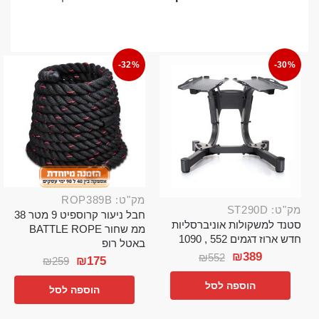
-32%
-30%
מק"ט: ROP389B
מק"ט: ST290D
חבל ניעור קרוספיט 9 מטר 38
סטנד למשקולות אוניברסליות
ממ שחור BATTLE ROPE
חדש ארוז דגמים 552 , 1090
באטל רופ
₪
389
₪
552
₪
175
₪
259
הוספה לסל
הוספה לסל