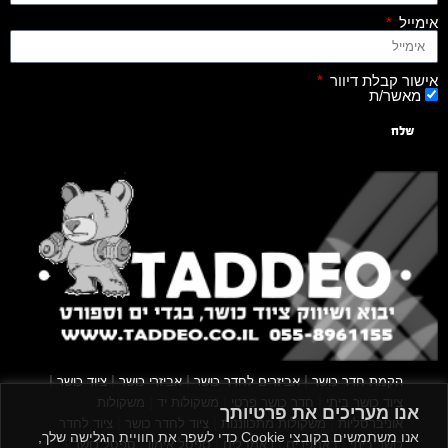
אימייל
אישור קבלת דיוור
מאשר/ת
שלח
|
|
|
|
הקמת חדר כושר
אביזרים לחדר כושר
אביזרי כושר
ציוד כושר
|
|
|
ציוד כושר ביתי
חדר כושר פרטי
משקולות יד
משקולות
אנו מעריכים את פרטיותך
|
|
|
אוניברסליות
משקולות מתכווננות
ציוד לחדר כושר
ציוד לחדר
אנו משתמשים בקובצי Cookie כדי לשפר את חוויית הגלישה שלך,
|
|
|
|
|
כושר ביתי
באמפרים
דאמבלים
ספסל אימון
ספסל כושר