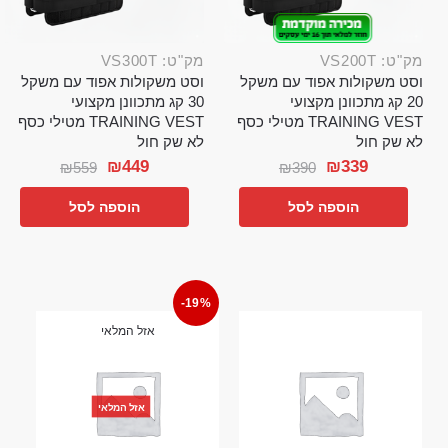
מק"ט: VS200T
מק"ט: VS300T
וסט משקולות אפוד עם משקל
וסט משקולות אפוד עם משקל
20 קג מתכוונן מקצועי
30 קג מתכוונן מקצועי
TRAINING VEST מטילי כסף
TRAINING VEST מטילי כסף
לא שק חול
לא שק חול
₪
449
₪
339
₪
559
₪
390
הוספה לסל
הוספה לסל
-19%
אזל המלאי
אזל המלאי