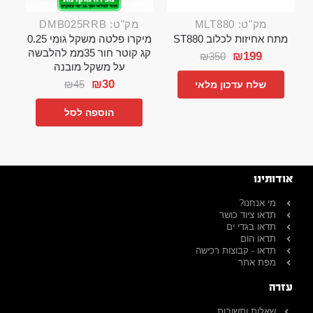
מק"ט: MLT880
מק"ט: DMB025RRB
מתח אחיזות לכלוב ST880
מיקרו פלטה משקל גומי 0.25
קג קוטר חור 35ממ להלבשה
₪
199
₪
350
על משקל מובנה
₪
30
₪
45
שלח עדכון מלאי
הוספה לסל
אודותינו
מי אנחנו?
תדאו ציוד כושר
תדאו בגדי ים
תדאו הום
תדאו - קבוצות רכישה
מפת אתר
עזרה
שאלות ותשובות