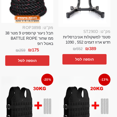
מק"ט: ROP389B
מק"ט: ST290D
חבל ניעור קרוספיט 9 מטר 38
סטנד למשקולות אוניברסליות
ממ שחור BATTLE ROPE
חדש ארוז דגמים 552 , 1090
באטל רופ
₪
389
₪
552
₪
175
₪
259
הוספה לסל
הוספה לסל
-20%
-13%