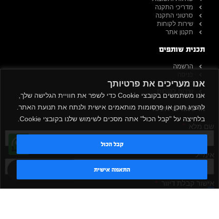
מדריכי התקנה
סרטוני התקנה
שירות לקוחות
תקנון אתר
תכנית שותפים
הרשמה
כניסה
אנו מעריכים את פרטיותך
תקנון
שירות לקוחות
אנו משתמשים בקובצי Cookie כדי לשפר את חוויית הגלישה שלך,
להציג תוכן או פרסומות מותאמים אישית ולנתח את תנועת האתר.
הרשמה לניוזלטר
בלחיצה על "קבל הכול" אתה מסכים לשימוש שלנו בקובצי Cookie.
שם מלא
קבל הכול
אימייל
טדי - נציג AI
התאמה אישית
אישור קבלת דיוור
מאשר/ת
שלח