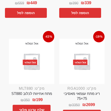
₪
449
₪
339
₪
559
₪
390
הוספה לסל
הוספה לסל
-43%
-19%
אזל המלאי
אזל המלאי
אזל המלאי
אזל המלאי
מק"ט: RGA1000
מק"ט: MLT880
ריג מתח עצמאי מאסיבי
מתח אחיזות לכלוב ST880
75×75
₪
199
₪
350
₪
2699
₪
3350
שלח עדכון מלאי