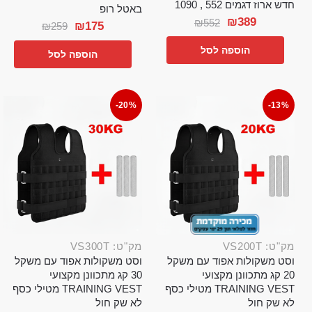
חדש ארוז דגמים 552 , 1090
באטל רופ
₪
389
₪
552
₪
175
₪
259
הוספה לסל
הוספה לסל
-20%
-13%
מק"ט: VS200T
מק"ט: VS300T
וסט משקולות אפוד עם משקל
וסט משקולות אפוד עם משקל
20 קג מתכוונן מקצועי
30 קג מתכוונן מקצועי
TRAINING VEST מטילי כסף
TRAINING VEST מטילי כסף
לא שק חול
לא שק חול