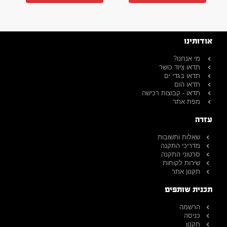
אודותינו
מי אנחנו?
תדאו ציוד כושר
תדאו בגדי ים
תדאו הום
תדאו - קבוצות רכישה
מפת אתר
עזרה
שאלות ותשובות
מדריכי התקנה
סרטוני התקנה
שירות לקוחות
תקנון אתר
תכנית שותפים
הרשמה
כניסה
תקנון