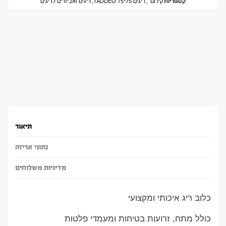
קטגוריות
קידום
,
ריגים 75*75 TADDEO
,
ריגים ואביזרים לריגים
תיאור
נתוני אריזה
מדיניות משלוחים
כלוב ריג איכותי ומקצועי
כולל מתח, זרועות בטיחות ומעמדי פלטות