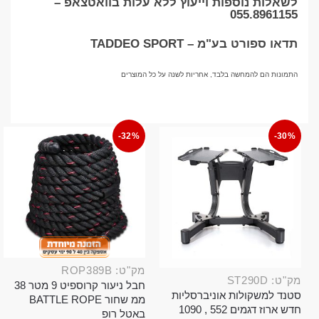
לשאלות נוספות וייעוץ ללא עלות בוואטצאפ –
055.8961155
תדאו ספורט בע"מ – TADDEO SPORT
התמונות הם להמחשה בלבד, אחריות לשנה על כל המוצרים
-32%
-30%
מק"ט: ROP389B
מק"ט: ST290D
חבל ניעור קרוספיט 9 מטר 38
סטנד למשקולות אוניברסליות
ממ שחור BATTLE ROPE
חדש ארוז דגמים 552 , 1090
באטל רופ