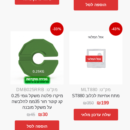
הוספה לסל
-33%
-43%
אזל המלאי
אזל המלאי
מק"ט: MLT880
מק"ט: DMB025RRB
מתח אחיזות לכלוב ST880
מיקרו פלטה משקל גומי 0.25
קג קוטר חור 35ממ להלבשה
₪
199
₪
350
על משקל מובנה
₪
30
₪
45
שלח עדכון מלאי
הוספה לסל