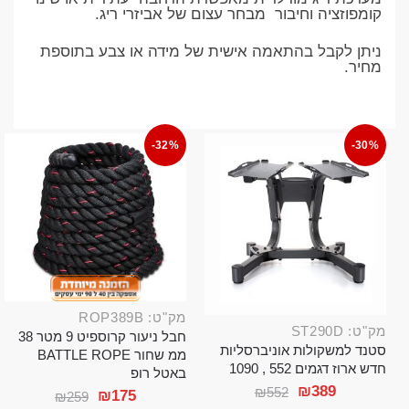
קומפוזציה וחיבור מבחר עצום של אביזרי ריג.
ניתן לקבל בהתאמה אישית של מידה או צבע בתוספת
מחיר.
-32%
-30%
מק"ט: ROP389B
מק"ט: ST290D
חבל ניעור קרוספיט 9 מטר 38
סטנד למשקולות אוניברסליות
ממ שחור BATTLE ROPE
חדש ארוז דגמים 552 , 1090
באטל רופ
₪
389
₪
552
₪
175
₪
259