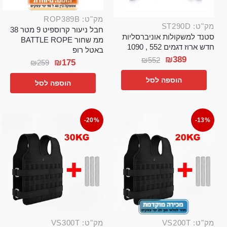
מק"ט: ROP389B
מק"ט: ST290D
חבל ניעור קרוספיט 9 מטר 38
סטנד למשקולות אוניברסליות
ממ שחור BATTLE ROPE
חדש ארוז דגמים 552 , 1090
באטל רופ
₪
389
₪
552
₪
175
₪
259
הוספה לסל
הוספה לסל
-20%
-13%
מק"ט: VS200T
מק"ט: VS300T