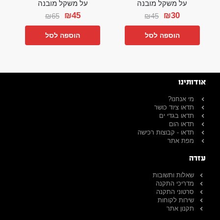
על משקל מובנה
על משקל מובנה
₪
45
₪
30
₪
65
₪
45
הוספה לסל
הוספה לסל
אודותינו
מי אנחנו?
תדאו ציוד כושר
תדאו בגדי ים
תדאו הום
תדאו - קבוצות רכישה
מפת אתר
עזרה
שאלות ותשובות
מדריכי התקנה
סרטוני התקנה
שירות לקוחות
תקנון אתר