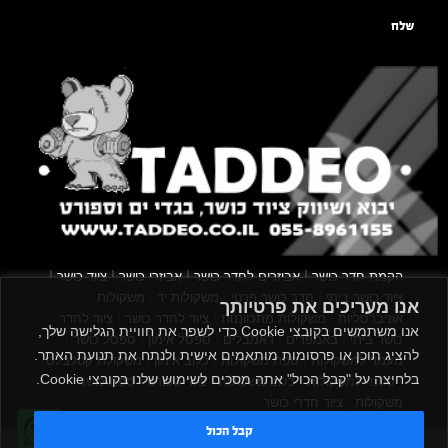
שלח
|
|
|
|
הקמת חדר כושר
אביזרים לחדר כושר
אביזרי כושר
ציוד כושר
|
|
|
ציוד כושר ביתי
חדר כושר פרטי
משקולות יד
משקולות
אנו מעריכים את פרטיותך
|
|
|
אוניברסליות
משקולות מתכווננות
ציוד לחדר כושר
ציוד לחדר
אנו משתמשים בקובצי Cookie כדי לשפר את חוויית הגלישה שלך,
|
|
|
|
|
כושר ביתי
באמפרים
דאמבלים
ספסל אימון
ספסל כושר
להציג תוכן או פרסומות מותאמים אישית ולנתח את תנועת האתר.
|
|
|
מעמד למשקולות
ספת משקולות
כלוב אימון
משקולת קטלבלס
בלחיצה על "קבל הכול" אתה מסכים לשימוש שלנו בקובצי Cookie.
|
|
|
|
|
סטנד למשקולות
כלוב משקולות
ציוד ספורט
ספת כושר
|
משקולות
ציוד חדרי כושר
קבל הכול