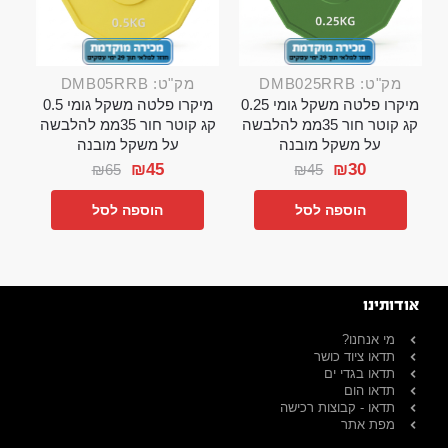
מק"ט: DMB025RRB
מק"ט: DMB05RRB
מיקרו פלטה משקל גומי 0.25
מיקרו פלטה משקל גומי 0.5
קג קוטר חור 35ממ להלבשה
קג קוטר חור 35ממ להלבשה
על משקל מובנה
על משקל מובנה
₪
45
₪
30
₪
65
₪
45
הוספה לסל
הוספה לסל
אודותינו
מי אנחנו?
תדאו ציוד כושר
תדאו בגדי ים
תדאו הום
תדאו - קבוצות רכישה
מפת אתר