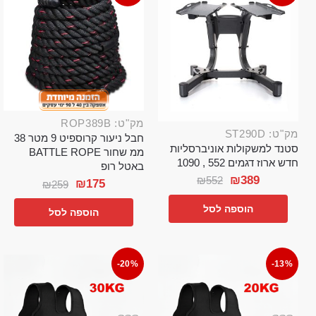
מק"ט: ROP389B
מק"ט: ST290D
חבל ניעור קרוספיט 9 מטר 38
סטנד למשקולות אוניברסליות
ממ שחור BATTLE ROPE
חדש ארוז דגמים 552 , 1090
באטל רופ
₪
389
₪
552
₪
175
₪
259
הוספה לסל
הוספה לסל
-20%
-13%