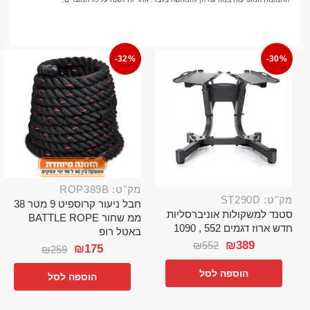
-32%
-30%
מק"ט: ROP389B
מק"ט: ST290D
חבל ניעור קרוספיט 9 מטר 38
סטנד למשקולות אוניברסליות
ממ שחור BATTLE ROPE
חדש ארוז דגמים 552 , 1090
באטל רופ
₪
389
₪
552
₪
175
₪
259
הוספה לסל
הוספה לסל