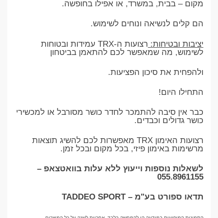
מקום – בבית, במשרד, או אפילו בחופשה.
הם קלים לנשיאה ונוחים לשימוש.
יציבות ובטיחות:
רצועות ה-TRX עמידות ובטוחות
לשימוש, מה שמאפשר לכם להתאמן בביטחון
ולהפחית את סיכון הפציעות.
התחילו היום!
כבר אין סיבה להתמכר לחדר כושר מסורבל או למכשירי
כושר גדולים וכבדים.
רצועות האימון TRX מאפשרות לכם להשיג תוצאות
מרשימות באימון פיזי, בכל מקום ובכל זמן.
לשאלות נוספות וייעוץ ללא עלות בוואטצאפ –
055.8961155
תדאו ספורט בע"מ – TADDEO SPORT
התמונות המופיעות במודעה הן להמחשה בלבד. אחריות לשנה על כל המוצרים.