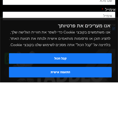
אימייל
אישור קבלת דיוור
אנו מעריכים את פרטיותך
מאשר/ת
אנו משתמשים בקובצי Cookie כדי לשפר את חוויית הגלישה שלך,
להציג תוכן או פרסומות מותאמים אישית ולנתח את תנועת האתר.
שלח
בלחיצה על "קבל הכול" אתה מסכים לשימוש שלנו בקובצי Cookie.
קבל הכול
טדי - נציג AI
התאמה אישית
|
|
|
|
הקמת חדר כושר
אביזרים לחדר כושר
אביזרי כושר
ציוד כושר
|
|
|
ציוד כושר ביתי
חדר כושר פרטי
משקולות יד
משקולות
|
|
|
אוניברסליות
משקולות מתכווננות
ציוד לחדר כושר
ציוד לחדר