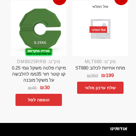
אזל המלאי
אזל המלאי
מק"ט: MLT880
מק"ט: DMB025RRB
מתח אחיזות לכלוב ST880
מיקרו פלטה משקל גומי 0.25
קג קוטר חור 35ממ להלבשה
₪
199
₪
350
על משקל מובנה
₪
30
₪
45
שלח עדכון מלאי
הוספה לסל
אודותינו