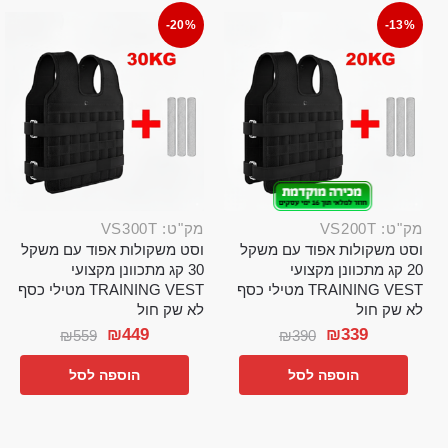
-20%
-13%
מק"ט: VS200T
מק"ט: VS300T
וסט משקולות אפוד עם משקל
וסט משקולות אפוד עם משקל
20 קג מתכוונן מקצועי
30 קג מתכוונן מקצועי
TRAINING VEST מטילי כסף
TRAINING VEST מטילי כסף
לא שק חול
לא שק חול
₪
449
₪
339
₪
559
₪
390
הוספה לסל
הוספה לסל