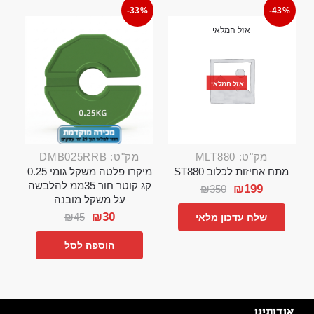
-33%
-43%
אזל המלאי
אזל המלאי
מק"ט: MLT880
מק"ט: DMB025RRB
מתח אחיזות לכלוב ST880
מיקרו פלטה משקל גומי 0.25
קג קוטר חור 35ממ להלבשה
₪
199
₪
350
על משקל מובנה
₪
30
₪
45
שלח עדכון מלאי
הוספה לסל
אודותינו