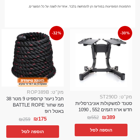
התמונות המופיעות במודעה הן להמחשה בלבד. אחריות לשנה על כל המוצרים.
-32%
-30%
מק"ט: ROP389B
מק"ט: ST290D
חבל ניעור קרוספיט 9 מטר 38
סטנד למשקולות אוניברסליות
ממ שחור BATTLE ROPE
חדש ארוז דגמים 552 , 1090
באטל רופ
₪
389
₪
552
₪
175
₪
259
הוספה לסל
הוספה לסל