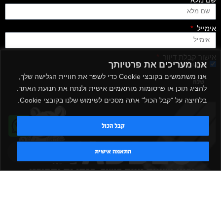
אימייל
אישור קבלת דיוור
אנו מעריכים את פרטיותך
מאשר/ת
אנו משתמשים בקובצי Cookie כדי לשפר את חוויית הגלישה שלך,
שלח
להציג תוכן או פרסומות מותאמים אישית ולנתח את תנועת האתר.
בלחיצה על "קבל הכול" אתה מסכים לשימוש שלנו בקובצי Cookie.
קבל הכול
טדי - נציג AI
התאמה אישית
|
|
|
|
הקמת חדר כושר
אביזרים לחדר כושר
אביזרי כושר
ציוד כושר
|
|
|
ציוד כושר ביתי
חדר כושר פרטי
משקולות יד
משקולות