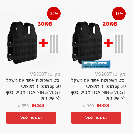
-20%
-13%
מק"ט: VS200T
מק"ט: VS300T
וסט משקולות אפוד עם משקל
וסט משקולות אפוד עם משקל
20 קג מתכוונן מקצועי
30 קג מתכוונן מקצועי
TRAINING VEST מטילי כסף
TRAINING VEST מטילי כסף
לא שק חול
לא שק חול
₪
449
₪
339
₪
559
₪
390
הוספה לסל
הוספה לסל