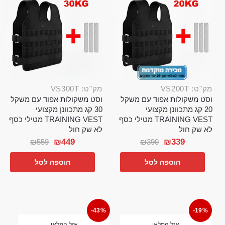
מק"ט: VS200T
מק"ט: VS300T
וסט משקולות אפוד עם משקל
וסט משקולות אפוד עם משקל
20 קג מתכוונן מקצועי
30 קג מתכוונן מקצועי
TRAINING VEST מטילי כסף
TRAINING VEST מטילי כסף
לא שק חול
לא שק חול
₪
449
₪
339
₪
559
₪
390
הוספה לסל
הוספה לסל
-43%
-19%
אזל המלאי
אזל המלאי