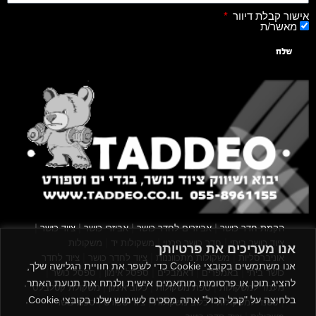
אישור קבלת דיוור
מאשר/ת
שלח
|
|
|
|
הקמת חדר כושר
אביזרים לחדר כושר
אביזרי כושר
ציוד כושר
|
|
|
ציוד כושר ביתי
חדר כושר פרטי
משקולות יד
משקולות
אנו מעריכים את פרטיותך
|
|
|
אוניברסליות
משקולות מתכווננות
ציוד לחדר כושר
ציוד לחדר
אנו משתמשים בקובצי Cookie כדי לשפר את חוויית הגלישה שלך,
|
|
|
|
|
כושר ביתי
באמפרים
דאמבלים
ספסל אימון
ספסל כושר
להציג תוכן או פרסומות מותאמים אישית ולנתח את תנועת האתר.
|
|
|
מעמד למשקולות
ספת משקולות
כלוב אימון
משקולת קטלבלס
בלחיצה על "קבל הכול" אתה מסכים לשימוש שלנו בקובצי Cookie.
|
|
|
|
|
סטנד למשקולות
כלוב משקולות
ציוד ספורט
ספת כושר