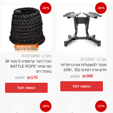
-32%
-30%
מק"ט: ROP389B
מק"ט: ST290D
חבל ניעור קרוספיט 9 מטר 38
סטנד למשקולות אוניברסליות
ממ שחור BATTLE ROPE
חדש ארוז דגמים 552 , 1090
באטל רופ
₪
389
₪
552
₪
175
₪
259
הוספה לסל
הוספה לסל
-20%
-13%