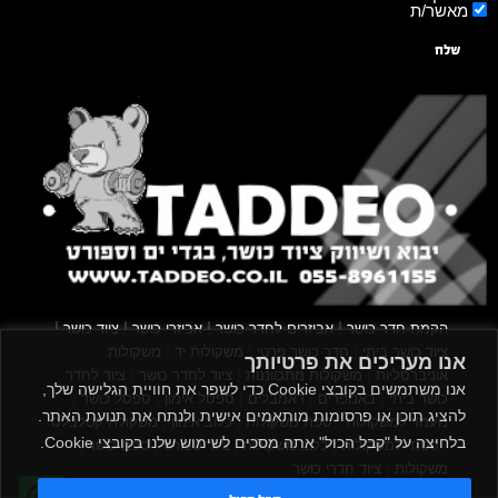
מאשר/ת
שלח
|
|
|
|
הקמת חדר כושר
אביזרים לחדר כושר
אביזרי כושר
ציוד כושר
|
|
|
ציוד כושר ביתי
חדר כושר פרטי
משקולות יד
משקולות
אנו מעריכים את פרטיותך
|
|
|
אוניברסליות
משקולות מתכווננות
ציוד לחדר כושר
ציוד לחדר
אנו משתמשים בקובצי Cookie כדי לשפר את חוויית הגלישה שלך,
|
|
|
|
|
כושר ביתי
באמפרים
דאמבלים
ספסל אימון
ספסל כושר
להציג תוכן או פרסומות מותאמים אישית ולנתח את תנועת האתר.
|
|
|
מעמד למשקולות
ספת משקולות
כלוב אימון
משקולת קטלבלס
בלחיצה על "קבל הכול" אתה מסכים לשימוש שלנו בקובצי Cookie.
|
|
|
|
|
סטנד למשקולות
כלוב משקולות
ציוד ספורט
ספת כושר
|
משקולות
ציוד חדרי כושר