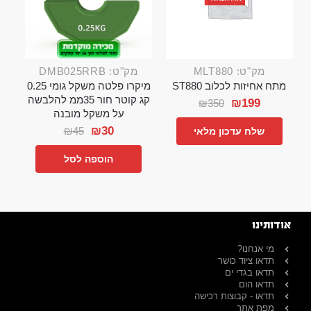
מק"ט: MLT880
מק"ט: DMB025RRB
מתח אחיזות לכלוב ST880
מיקרו פלטה משקל גומי 0.25
קג קוטר חור 35ממ להלבשה
₪
199
₪
350
על משקל מובנה
₪
30
₪
45
שלח עדכון מלאי
הוספה לסל
אודותינו
מי אנחנו?
תדאו ציוד כושר
תדאו בגדי ים
תדאו הום
תדאו - קבוצות רכישה
מפת אתר