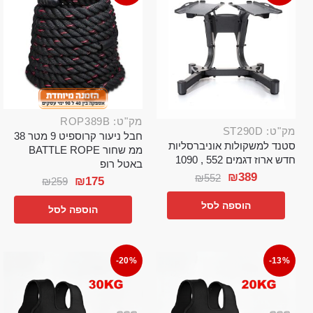
מק"ט: ROP389B
מק"ט: ST290D
חבל ניעור קרוספיט 9 מטר 38
סטנד למשקולות אוניברסליות
ממ שחור BATTLE ROPE
חדש ארוז דגמים 552 , 1090
באטל רופ
₪
389
₪
552
₪
175
₪
259
הוספה לסל
הוספה לסל
-20%
-13%