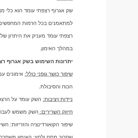
שק אגרוף רצפתי עומד הוא כלי מצוי
למתאמנים בכל הרמות המחפשים ל
רצפתי עומד מעניק את היתרון של 
במהלך האימון.
יתרונות השימוש בשק אגרוף רצ
שיפור כושר גופני כולל:
אימונים עם
הכוח והסיבולת.
ניידות ויציבות:
השק עומד על הרצפה ו
חיזוק השרירים:
השק משמש לעבודה 
שיפור הקואורדינציה והזריזות: השימ
שחרור מתח ולחץ:
האימון משחרר 