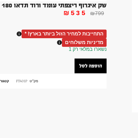
שק איגרוף ריצפתי עומד ורוד תדאו 180 סמ אגרוף בייתי מתצוגה
₪
535
₪
799
התחייבות למחיר הזול ביותר בארץ! *
מדיניות משלוחים
נשארו במלאי רק 1
הוספה לסל
מק"ט
FT401P
קטגורי