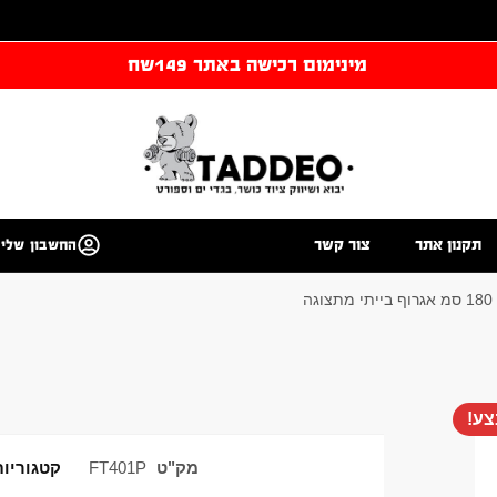
מינימום רכישה באתר 149שח
תקנון אתר
צור קשר
החשבון שלי
ה
ע!
מק"ט
FT401P
קטגוריות