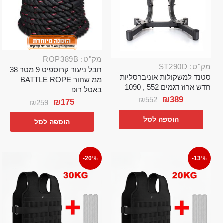
מק"ט: ROP389B
מק"ט: ST290D
חבל ניעור קרוספיט 9 מטר 38
סטנד למשקולות אוניברסליות
ממ שחור BATTLE ROPE
חדש ארוז דגמים 552 , 1090
באטל רופ
₪
389
₪
552
₪
175
₪
259
הוספה לסל
הוספה לסל
-20%
-13%