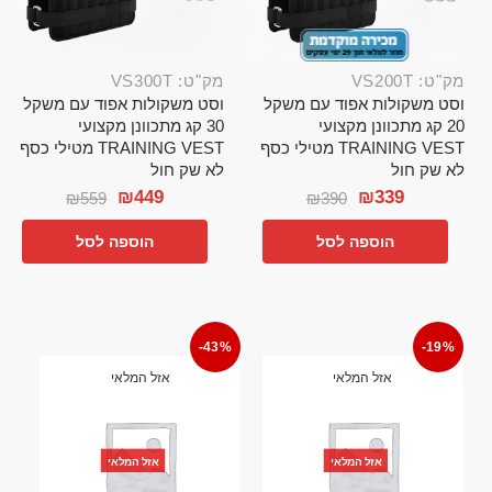
מק"ט: VS200T
מק"ט: VS300T
וסט משקולות אפוד עם משקל
וסט משקולות אפוד עם משקל
20 קג מתכוונן מקצועי
30 קג מתכוונן מקצועי
TRAINING VEST מטילי כסף
TRAINING VEST מטילי כסף
לא שק חול
לא שק חול
₪
449
₪
339
₪
559
₪
390
הוספה לסל
הוספה לסל
-43%
-19%
אזל המלאי
אזל המלאי
אזל המלאי
אזל המלאי