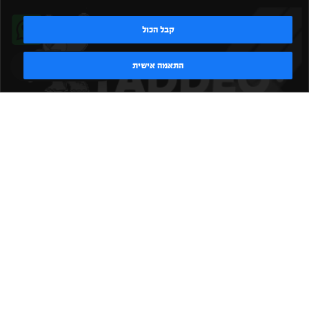
קבל הכול
טדי - נציג AI
התאמה אישית
|
|
|
|
הקמת חדר כושר
אביזרים לחדר כושר
אביזרי כושר
ציוד כושר
|
|
|
ציוד כושר ביתי
חדר כושר פרטי
משקולות יד
משקולות
|
|
|
אוניברסליות
משקולות מתכווננות
ציוד לחדר כושר
ציוד לחדר
|
|
|
|
|
כושר ביתי
באמפרים
דאמבלים
ספסל אימון
ספסל כושר
|
|
|
מעמד למשקולות
ספת משקולות
כלוב אימון
משקולת קטלבלס
|
|
|
|
|
סטנד למשקולות
כלוב משקולות
ציוד ספורט
ספת כושר
|
משקולות
ציוד חדרי כושר
TADDEO 2013 - 2026 © All rights reserved