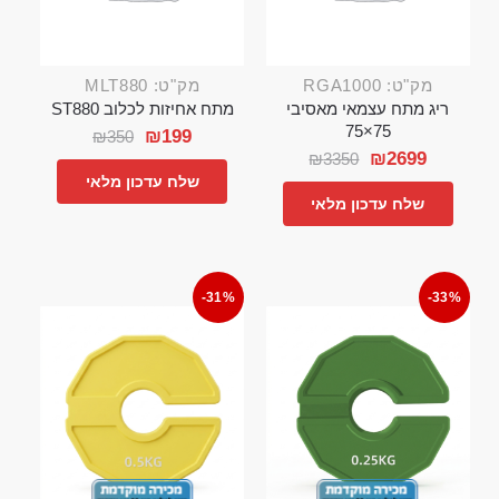
מק"ט: RGA1000
מק"ט: MLT880
ריג מתח עצמאי מאסיבי
מתח אחיזות לכלוב ST880
75×75
₪
199
₪
350
₪
2699
₪
3350
שלח עדכון מלאי
שלח עדכון מלאי
-31%
-33%