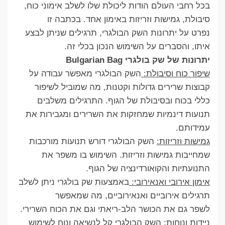
בכל רחבי העולם הודות ליכולת שלו לשלב אימוני כוח,
סיבולת, גמישות וזריזות באימון אחד. בכתבה זו
נפרט על יתרונות השק הבולגרי, תרגילים שניתן לבצע
איתו, והסברים על השימוש הנכון בכלי זה.
יתרונות של שק בולגרי Bulgarian Bag
שיפור כוח וסיבולת:
השק הבולגרי מאפשר עבודה על
קבוצות שרירים גדולות וקטנות, מה שמוביל לשיפור
כללי בכוח ובסיבולת של הגוף. התרגילים משלבים
תנועות דינמיות שמחזקות את השרירים ומגבירות את
עמידותם.
גמישות וזריזות:
השק הבולגרי דורש תנועות מורכבות
שמחייבות גמישות וזריזות. השימוש בו משפר את
התנועתיות והקואורדינציה של הגוף.
אימון אירובי ואנאירובי:
באמצעות שק בולגרי ניתן לשלב
תרגילים אירוביים ואנאירוביים, מה שמאפשר
לשפר גם את הכושר הלב-ריאתי וגם את הכוח השרירי.
ניידות ונוחות:
השק הבולגרי קל לנשיאה ונוח לשימוש