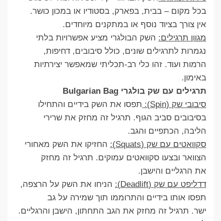
בכל מקום – בבית, בפארק, בסטודיו או במכון כושר.
אין צורך בציוד נוסף או במתקנים מיוחדים.
מגוון תרגילים:
השק הבולגרי מציע אפשרויות בלתי
נגמרות לתרגילים שונים, כולל סיבובים, דחיפות,
הרמות ועוד. זהו כלי רב-תכליתי שמאפשר יצירתיות
באימון.
תרגילים עם שק בולגרי Bulgarian Bag
סיבובי שק (Spin):
תפסו את השק בידיים והתחילו
בסיבובים סביב הגוף. תרגיל זה מחזק את שרירי
הליבה, הכתפיים והגב.
סקוואטים עם שק (Squats):
החזיקו את השק מאחורי
הצוואר ובצעו סקוואטים עמוקים. תרגיל זה מחזק
את הרגליים והישבן.
דדליפט עם שק (Deadlift):
הניחו את השק על הרצפה,
תפסו אותו בידיים והתרוממו תוך שמירה על גב
ישר. תרגיל זה מחזק את הגב התחתון, הישבן והרגליים.