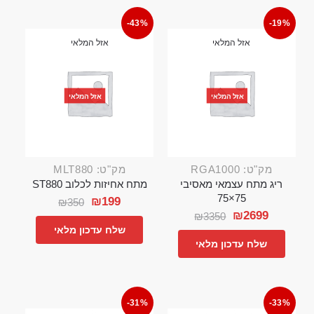
-43%
-19%
אזל המלאי
אזל המלאי
אזל המלאי
אזל המלאי
מק"ט: RGA1000
מק"ט: MLT880
ריג מתח עצמאי מאסיבי
מתח אחיזות לכלוב ST880
75×75
₪
199
₪
350
₪
2699
₪
3350
שלח עדכון מלאי
שלח עדכון מלאי
-31%
-33%