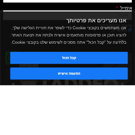
אימייל
אנו מעריכים את פרטיותך
אישור קבלת דיוור
אנו משתמשים בקובצי Cookie כדי לשפר את חוויית הגלישה שלך,
מאשר/ת
להציג תוכן או פרסומות מותאמים אישית ולנתח את תנועת האתר.
שלח
בלחיצה על "קבל הכול" אתה מסכים לשימוש שלנו בקובצי Cookie.
קבל הכול
טדי - נציג AI
התאמה אישית
|
|
|
|
הקמת חדר כושר
אביזרים לחדר כושר
אביזרי כושר
ציוד כושר
|
|
|
ציוד כושר ביתי
חדר כושר פרטי
משקולות יד
משקולות
|
|
|
אוניברסליות
משקולות מתכווננות
ציוד לחדר כושר
ציוד לחדר
|
|
|
|
|