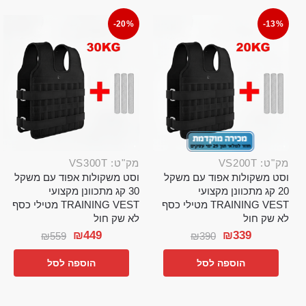
-20%
-13%
מק"ט: VS200T
מק"ט: VS300T
וסט משקולות אפוד עם משקל
וסט משקולות אפוד עם משקל
20 קג מתכוונן מקצועי
30 קג מתכוונן מקצועי
TRAINING VEST מטילי כסף
TRAINING VEST מטילי כסף
לא שק חול
לא שק חול
₪
449
₪
339
₪
559
₪
390
הוספה לסל
הוספה לסל