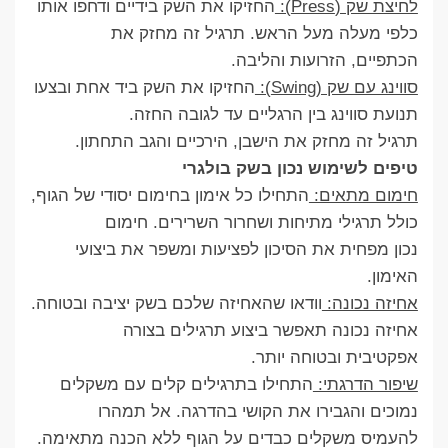
לחיצת שק (Press):
החזיקו את השק בידיים ודחפו אותו
כלפי מעלה מעל הראש. תרגיל זה מחזק את
הכתפיים, הזרועות והליבה.
סווינג עם שק (Swing):
החזיקו את השק ביד אחת ובצעו
תנועת סווינג בין הרגליים עד לגובה החזה.
תרגיל זה מחזק את הישבן, הירכיים והגב התחתון.
טיפים לשימוש נכון בשק בולגרי
חימום מתאים:
התחילו כל אימון בחימום יסודי של הגוף,
כולל תרגילי מתיחות ושחרור השרירים. חימום
נכון מפחית את הסיכון לפציעות ומשפר את ביצועי
האימון.
אחיזה נכונה:
וודאו שהאחיזה שלכם בשק יציבה ובטוחה.
אחיזה נכונה תאפשר ביצוע תרגילים בצורה
אפקטיבית ובטוחה יותר.
שיפור הדרגתי:
התחילו בתרגילים קלים עם משקלים
נמוכים והגבירו את הקושי בהדרגה. אל תמהרו
להעמיס משקלים כבדים על הגוף ללא הכנה מתאימה.