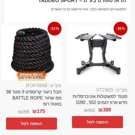
תדאו ספורט בע"מ – TADDEO SPORT
התמונות הם להמחשה בלבד, אחריות לשנה על כל המוצרים
-32%
-30%
מק"ט: ROP389B
מק"ט: ST290D
חבל ניעור קרוספיט 9 מטר 38
סטנד למשקולות אוניברסליות
ממ שחור BATTLE ROPE
חדש ארוז דגמים 552 , 1090
באטל רופ
₪
389
₪
552
₪
175
₪
259
הוספה לסל
הוספה לסל