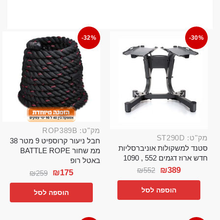
-32%
-30%
מק"ט: ROP389B
מק"ט: ST290D
חבל ניעור קרוספיט 9 מטר 38
סטנד למשקולות אוניברסליות
ממ שחור BATTLE ROPE
חדש ארוז דגמים 552 , 1090
באטל רופ
₪
389
₪
552
₪
175
₪
259
הוספה לסל
הוספה לסל