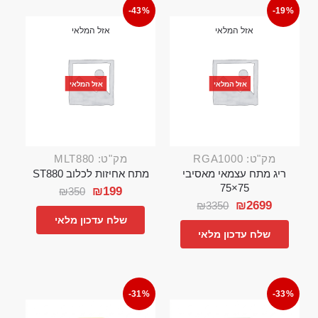
-43%
-19%
אזל המלאי
אזל המלאי
אזל המלאי
אזל המלאי
מק"ט: RGA1000
מק"ט: MLT880
ריג מתח עצמאי מאסיבי
מתח אחיזות לכלוב ST880
75×75
₪
199
₪
350
₪
2699
₪
3350
שלח עדכון מלאי
שלח עדכון מלאי
-31%
-33%