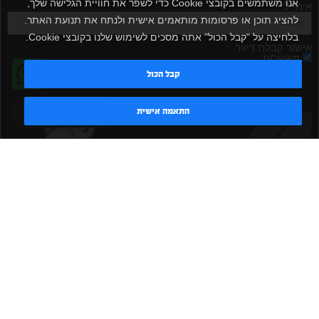
אנו משתמשים בקובצי Cookie כדי לשפר את חוויית הגלישה שלך,
אימייל
להציג תוכן או פרסומות מותאמים אישית ולנתח את תנועת האתר.
בלחיצה על "קבל הכול" אתה מסכים לשימוש שלנו בקובצי Cookie.
אישור קבלת דיוור
מאשר/ת
קבל הכול
שלח
טדי - נציג AI
התאמה אישית
|
|
|
|
הקמת חדר כושר
אביזרים לחדר כושר
אביזרי כושר
ציוד כושר
|
|
|
ציוד כושר ביתי
חדר כושר פרטי
משקולות יד
משקולות
|
|
|
אוניברסליות
משקולות מתכווננות
ציוד לחדר כושר
ציוד לחדר
|
|
|
|
|
כושר ביתי
באמפרים
דאמבלים
ספסל אימון
ספסל כושר