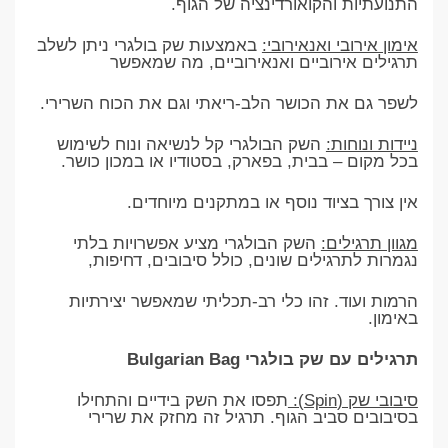
התנועתיות והקואורדינציה של הגוף.
אימון אירובי ואנאירובי:
באמצעות שק בולגרי ניתן לשלב
תרגילים אירוביים ואנאירוביים, מה שמאפשר
לשפר גם את הכושר הלב-ריאתי וגם את הכוח השרירי.
ניידות ונוחות:
השק הבולגרי קל לנשיאה ונוח לשימוש
בכל מקום – בבית, בפארק, בסטודיו או במכון כושר.
אין צורך בציוד נוסף או במתקנים מיוחדים.
מגוון תרגילים:
השק הבולגרי מציע אפשרויות בלתי
נגמרות לתרגילים שונים, כולל סיבובים, דחיפות,
הרמות ועוד. זהו כלי רב-תכליתי שמאפשר יצירתיות
באימון.
תרגילים עם שק בולגרי Bulgarian Bag
סיבובי שק (Spin):
תפסו את השק בידיים והתחילו
בסיבובים סביב הגוף. תרגיל זה מחזק את שרירי