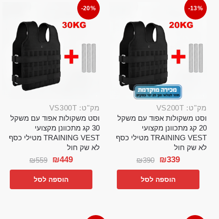
-20%
-13%
מק"ט: VS200T
מק"ט: VS300T
וסט משקולות אפוד עם משקל
וסט משקולות אפוד עם משקל
20 קג מתכוונן מקצועי
30 קג מתכוונן מקצועי
TRAINING VEST מטילי כסף
TRAINING VEST מטילי כסף
לא שק חול
לא שק חול
₪
449
₪
339
₪
559
₪
390
הוספה לסל
הוספה לסל