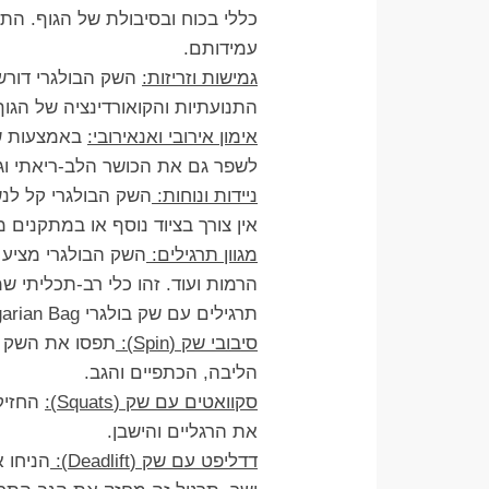
כללי בכוח ובסיבולת של הגוף. הת
עמידותם.
גמישות וזריזות:
השק הבולגרי דורש 
התנועתיות והקואורדינציה של הגוף
אימון אירובי ואנאירובי:
באמצעות שק
לשפר גם את הכושר הלב-ריאתי וג
ניידות ונוחות:
השק הבולגרי קל לנש
אין צורך בציוד נוסף או במתקנים מ
מגוון תרגילים:
השק הבולגרי מציע א
הרמות ועוד. זהו כלי רב-תכליתי ש
תרגילים עם שק בולגרי Bulgarian Bag
סיבובי שק (Spin):
תפסו את השק בי
הליבה, הכתפיים והגב.
סקוואטים עם שק (Squats):
החזיקו
את הרגליים והישבן.
דדליפט עם שק (Deadlift):
הניחו 