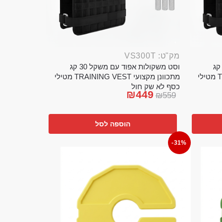
מק"ט: VS300T
ט משקולות אפוד עם משקל 20 קג
וסט משקולות אפוד עם משקל 30 קג
מתכוונן מקצועי TRAINING VEST מטילי
מתכוונן מקצועי TRAINING VEST מטילי
כסף לא שק חול
₪
449
₪
559
הוספה לסל
-31%