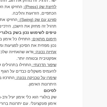
ישר. תרגיל זה מחזק את הגב התחתו
לחיצת שק (Press):
החזיקו את השק
הכתפיים, הזרועות והליבה.
סווינג עם שק (Swing):
החזיקו את 
תרגיל זה מחזק את הישבן, הירכיים
טיפים לשימוש נכון בשק בולגרי
חימום מתאים:
התחילו כל אימון בח
נכון מפחית את הסיכון לפציעות ומ
אחיזה נכונה:
וודאו שהאחיזה שלכם
אפקטיבית ובטוחה יותר.
שיפור הדרגתי:
התחילו בתרגילים ק
להעמיס משקלים כבדים על הגוף 
שימרו על טכניקה נכונה:
התרכזו ב
היתרונות האימון.
לסיכום
שק בולגרי הוא כלי אימון יעיל ו
אימון פונקציונלי. עם יתרונות ברו