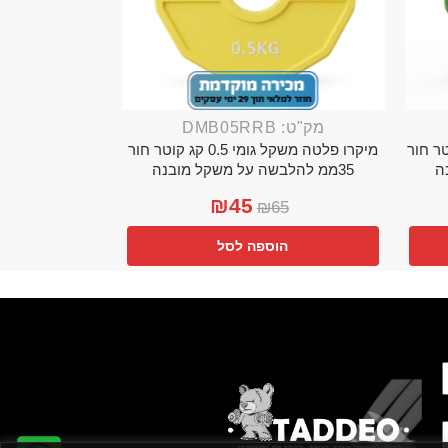
מק"ט: DMB05RRB
מי 0.25 קג קוטר חור
מיקרו פלטה משקל גומי 0.5 קג קוטר חור
35ממ להלבשה על משקל מובנה
₪
45
₪
65
הוספה לסל