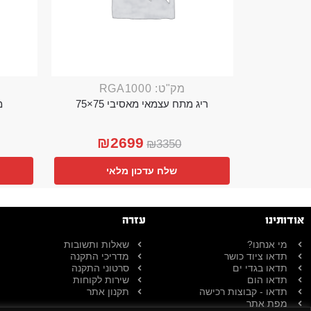
מק"ט: RGA1000
ריג מתח עצמאי מאסיבי 75×75
מ
₪
2699
₪
3350
שלח עדכון מלאי
אודותינו
עזרה
מי אנחנו?
שאלות ותשובות
תדאו ציוד כושר
מדריכי התקנה
תדאו בגדי ים
סרטוני התקנה
תדאו הום
שירות לקוחות
תדאו - קבוצות רכישה
תקנון אתר
מפת אתר