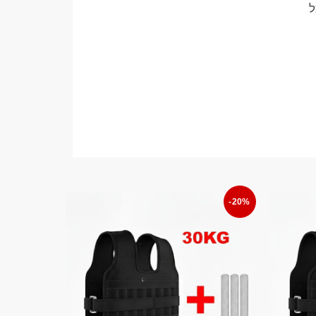
ל
-20%