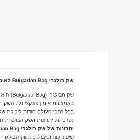
שק בולגרי Bulgarian Bag לאימון פונקציונלי: הכלי המושלם לחיזוק כולל של הגוף
שק הבולגרי (Bulgarian Bag) הוא כלי אימון ייחודי ואפקטיבי שנועד לחיזוק כלל מערכות השרירים בגוף
באמצעות אימון פונקציונלי. השק, 
בכל רחבי העולם הודות ליכולת שלו 
נפרט על יתרונות השק הבולגרי, תר
יתרונות של שק בולגרי Bulgarian Bag
שיפור כוח וסיבולת:
השק הבולגרי מ