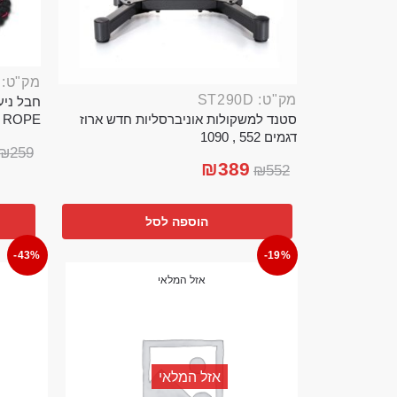
מק"ט: ROP389B
מק"ט: ST290D
סטנד למשקולות אוניברסליות חדש ארוז
TTLE ROPE
דגמים 552 , 1090
₪
259
₪
389
₪
552
הוספה לסל
-43%
-19%
אזל המלאי
אזל המלאי