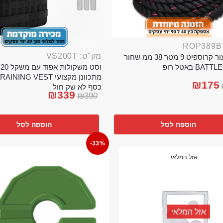
מק"ט: VS200T
חבל ניעור קרוספיט 9 מטר 38 ממ שחור
וס
BA באטל רופ
₪
175
כסף לא שק חול
₪
339
₪
390
הוספה לסל
הוספה לסל
-33%
אזל המלאי
אזל המלאי