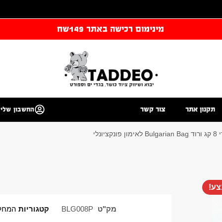
מינימום רכישה באתר 149שח
תקנון אתר
צור קשר
החשבון שלי
נקציונלי
ע!
מק"ט
BLG008P
קטגוריות
המחלק