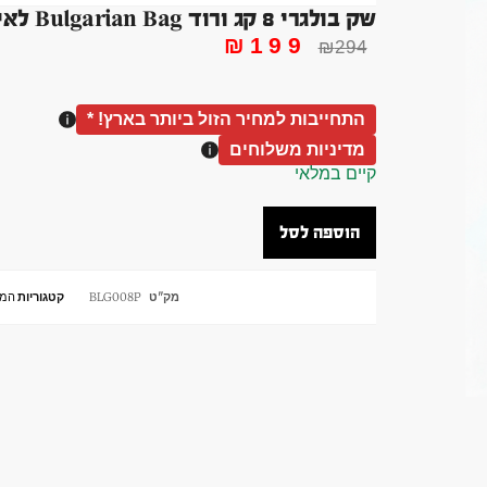
שק בולגרי 8 קג ורוד Bulgarian Bag לאימון פונקציונלי
₪
199
₪
294
התחייבות למחיר הזול ביותר בארץ! *
מדיניות משלוחים
קיים במלאי
הוספה לסל
מק"ט
BLG008P
קטגוריות
המח