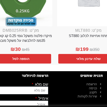
מק"ט: MLT880
מק"ט: DMB025RRB
תח אחיזות לכלוב ST880
מיקרו פלטה משקל גו
35ממ להלבשה על משקל מובנה
₪
30
₪
199
₪
45
₪
350
שלח עדכון מלאי
הוספה לסל
תכנית שותפים
הרשמה לניוזלטר
הרשמה
שם מלא
כניסה
תקנון
שירות לקוחות
אימייל