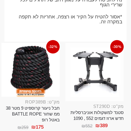
שרירי הגוף
*אסור להטיח על הקיר או רצפה, אחריות לא תקפה
במקרה זה.
-32%
-30%
מק"ט: ROP389B
מק"ט: ST290D
חבל ניעור קרוספיט 9 מטר 38
סטנד למשקולות אוניברסליות
ממ שחור BATTLE ROPE
חדש ארוז דגמים 552 , 1090
באטל רופ
₪
389
₪
552
₪
175
₪
259