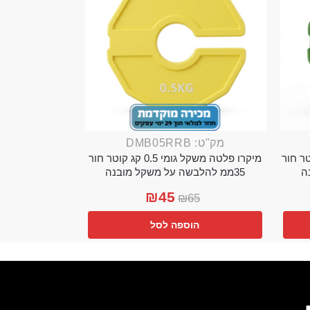
מק"ט: DMB05RRB
מי 0.25 קג קוטר חור
מיקרו פלטה משקל גומי 0.5 קג קוטר חור
35ממ להלבשה על משקל מובנה
₪
45
₪
65
הוספה לסל