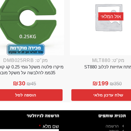
אזל המלאי
מק"ט: MLT880
מק"ט: DMB025RRB
תח אחיזות לכלוב ST880
מיקרו פלטה משקל גו
35ממ להלבשה על משקל מובנה
₪
30
₪
199
₪
45
₪
350
שלח עדכון מלאי
הוספה לסל
תכנית שותפים
הרשמה לניוזלטר
הרשמה
שם מלא