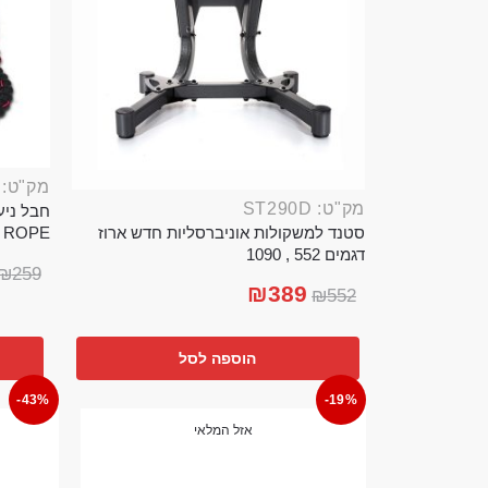
מק"ט: ROP389B
מק"ט: ST290D
סטנד למשקולות אוניברסליות חדש ארוז
TTLE ROPE
דגמים 552 , 1090
₪
259
₪
389
₪
552
הוספה לסל
-43%
-19%
אזל המלאי