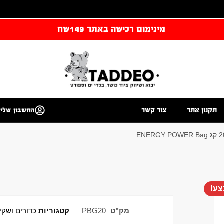
מינימום רכישה באתר 149שח
תקנון אתר
צור קשר
החשבון שלי
ע!
מק"ט
PBG20
קטגוריות
כדורים ושקי