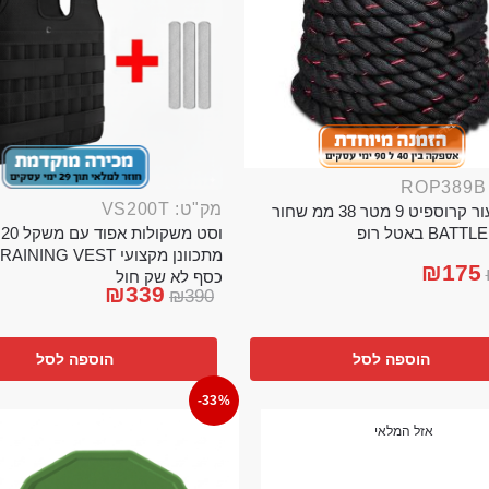
מק"ט: VS200T
חבל ניעור קרוספיט 9 מטר 38 ממ שחור
וס
BA באטל רופ
₪
175
כסף לא שק חול
₪
339
₪
390
הוספה לסל
הוספה לסל
-33%
אזל המלאי