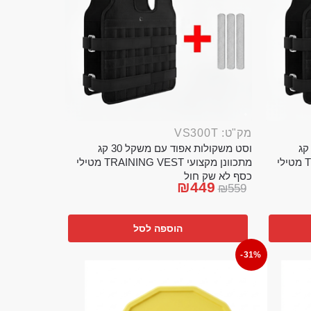
מק"ט: VS300T
ט משקולות אפוד עם משקל 20 קג
וסט משקולות אפוד עם משקל 30 קג
מתכוונן מקצועי TRAINING VEST מטילי
מתכוונן מקצועי TRAINING VEST מטילי
כסף לא שק חול
₪
449
₪
559
הוספה לסל
-31%