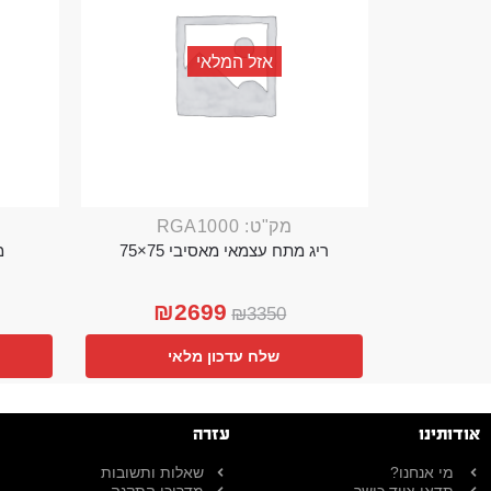
אזל המלאי
מק"ט: RGA1000
ריג מתח עצמאי מאסיבי 75×75
מ
₪
2699
₪
3350
שלח עדכון מלאי
אודותינו
עזרה
מי אנחנו?
שאלות ותשובות