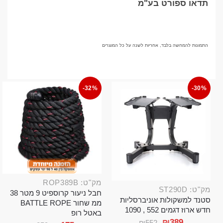
תדאו ספורט בע"מ
התמונות להמחשה בלבד, אחריות לשנה על כל המוצרים
-32%
-30%
מק"ט: ROP389B
מק"ט: ST290D
חבל ניעור קרוספיט 9 מטר 38
סטנד למשקולות אוניברסליות
ממ שחור BATTLE ROPE
חדש ארוז דגמים 552 , 1090
באטל רופ
₪
389
₪
552