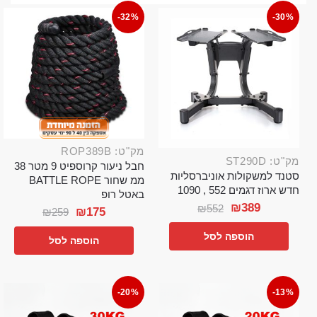
-32%
-30%
מק"ט: ROP389B
מק"ט: ST290D
חבל ניעור קרוספיט 9 מטר 38
סטנד למשקולות אוניברסליות
ממ שחור BATTLE ROPE
חדש ארוז דגמים 552 , 1090
באטל רופ
₪
389
₪
552
₪
175
₪
259
הוספה לסל
הוספה לסל
-20%
-13%