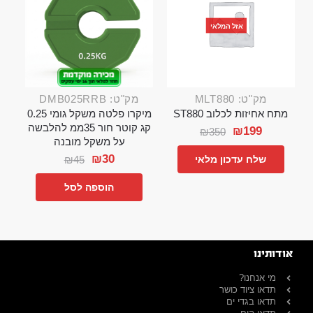
אזל המלאי
מק"ט: MLT880
מק"ט: DMB025RRB
מתח אחיזות לכלוב ST880
מיקרו פלטה משקל גומי 0.25
קג קוטר חור 35ממ להלבשה
₪
199
₪
350
על משקל מובנה
₪
30
₪
45
שלח עדכון מלאי
הוספה לסל
אודותינו
מי אנחנו?
תדאו ציוד כושר
תדאו בגדי ים