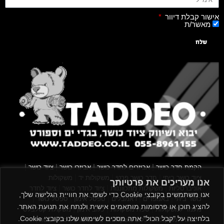
אישור קבלת דיוור
מאשר/ת
שלח
|
|
|
|
הקמת חדר כושר
אביזרים לחדר כושר
אביזרי כושר
ציוד כושר
|
|
|
ציוד כושר ביתי
חדר כושר פרטי
משקולות יד
משקולות
אנו מעריכים את פרטיותך
|
|
|
אוניברסליות
משקולות מתכווננות
ציוד לחדר כושר
ציוד לחדר
אנו משתמשים בקובצי Cookie כדי לשפר את חוויית הגלישה שלך,
|
|
|
|
|
כושר ביתי
באמפרים
דאמבלים
ספסל אימון
ספסל כושר
להציג תוכן או פרסומות מותאמים אישית ולנתח את תנועת האתר.
|
|
|
מעמד למשקולות
ספת משקולות
כלוב אימון
משקולת קטלבלס
בלחיצה על "קבל הכול" אתה מסכים לשימוש שלנו בקובצי Cookie.
|
|
|
|
|
סטנד למשקולות
כלוב משקולות
ציוד ספורט
ספת כושר