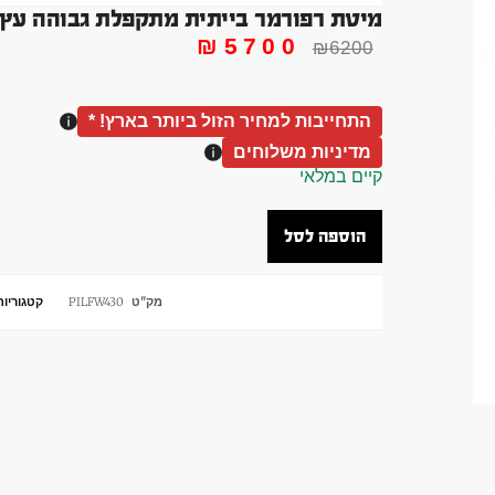
מיטת רפורמר בייתית מתקפלת גבוהה עץ אלון פילאטיסBed
₪
5700
₪
6200
התחייבות למחיר הזול ביותר בארץ! *
מדיניות משלוחים
קיים במלאי
הוספה לסל
מק"ט
PILFW430
קטגוריות