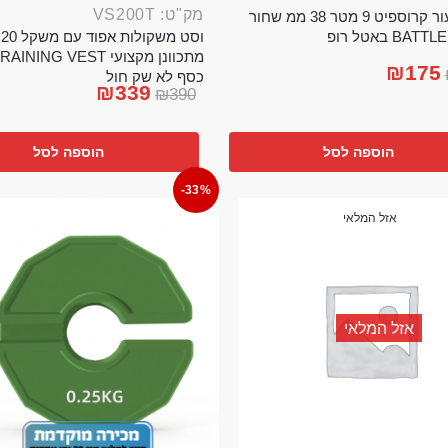
מק"ט: VS200T
חבל ניעור קרוספיט 9 מטר 38 ממ שחור
וס
BA באטל רופ
₪
175
כסף לא שק חול
₪
339
₪
390
הוספה לסל
הוספה לסל
-33%
אזל המלאי
אזל המלאי