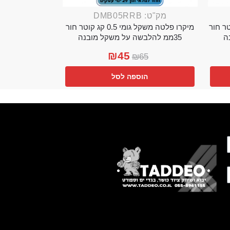
מק"ט: DMB05RRB
מי 0.25 קג קוטר חור
מיקרו פלטה משקל גומי 0.5 קג קוטר חור
35ממ להלבשה על משקל מובנה
₪
45
₪
65
הוספה לסל