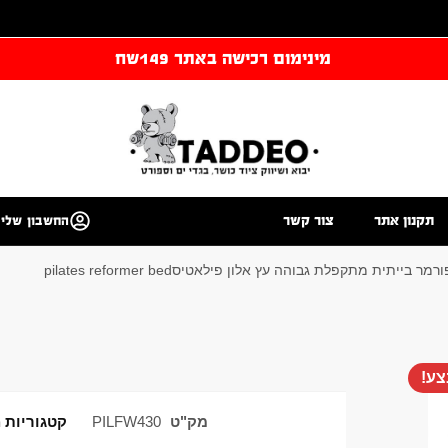
מינימום רכישה באתר 149שח
תקנון אתר
צור קשר
החשבון שלי
 בייתית מתקפלת גבוהה עץ אלון פילאטיסpilates reformer bed
ע!
מק"ט
PILFW430
קטגוריות
מ