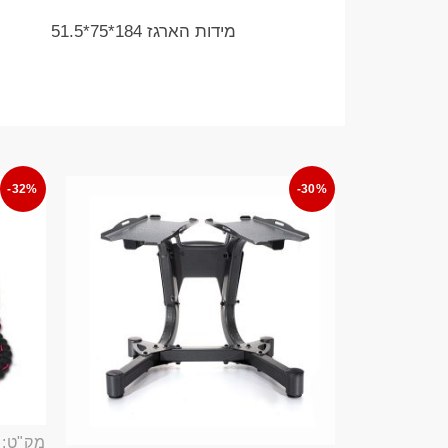
מידות הארגז 184*75*51.5
-32%
-30%
מק"ט: ROP389B