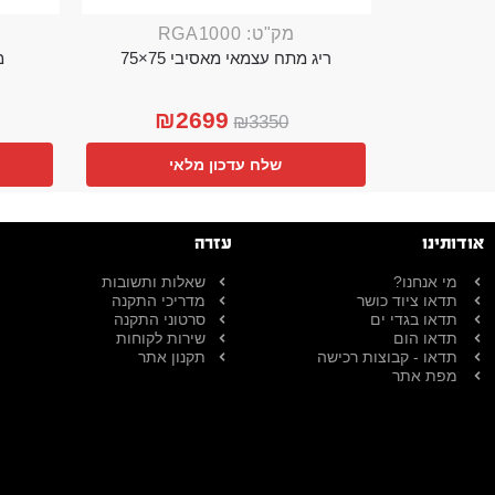
מק"ט: RGA1000
ריג מתח עצמאי מאסיבי 75×75
מ
₪
2699
₪
3350
שלח עדכון מלאי
אודותינו
עזרה
מי אנחנו?
שאלות ותשובות
תדאו ציוד כושר
מדריכי התקנה
תדאו בגדי ים
סרטוני התקנה
תדאו הום
שירות לקוחות
תדאו - קבוצות רכישה
תקנון אתר
מפת אתר