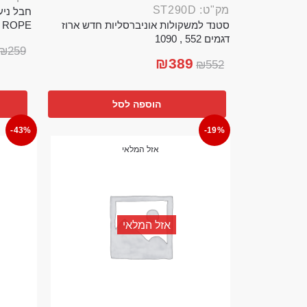
מק"ט: ST290D
סטנד למשקולות אוניברסליות חדש ארוז
TTLE ROPE
דגמים 552 , 1090
₪
259
₪
389
₪
552
הוספה לסל
-43%
-19%
אזל המלאי
אזל המלאי