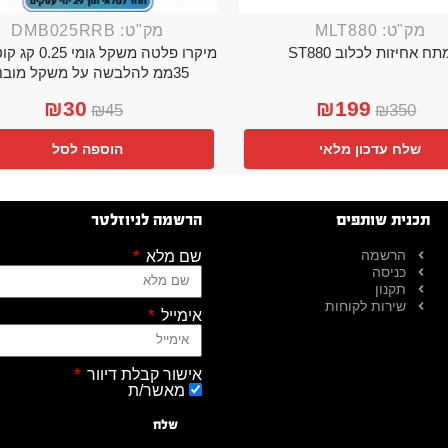
מק"ט: MLT880
מק"ט: DMB025RRB
תח אחיזות לכלוב ST880
מיקרו פלטה משקל גו
35ממ להלבשה על משקל מובנה
₪
30
₪
199
₪
45
₪
350
שלח עדכון מלאי
הוספה לסל
תכנית שותפים
הרשמה לניוזלטר
הרשמה
שם מלא
כניסה
תקנון
שירות לקוחות
אימייל
אישור קבלת דיוור
מאשר/ת
שלח