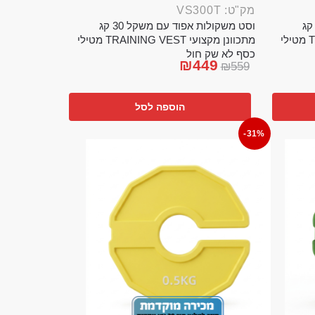
מק"ט: VS300T
ט משקולות אפוד עם משקל 20 קג
וסט משקולות אפוד עם משקל 30 קג
מתכוונן מקצועי TRAINING VEST מטילי
מתכוונן מקצועי TRAINING VEST מטילי
כסף לא שק חול
₪
449
₪
559
הוספה לסל
-31%