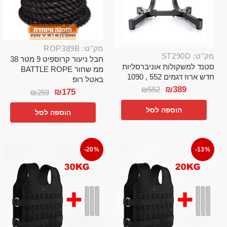
מק"ט: ROP389B
מק"ט: ST290D
חבל ניעור קרוספיט 9 מטר 38
סטנד למשקולות אוניברסליות
ממ שחור BATTLE ROPE
חדש ארוז דגמים 552 , 1090
באטל רופ
₪
389
₪
552
₪
175
₪
259
הוספה לסל
הוספה לסל
-20%
-13%