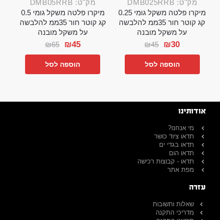
מק"ט: DMB025RRB
מק"ט: DMB05RRB
מיקרו פלטה משקל גומי 0.25
מיקרו פלטה משקל גומי 0.5
קג קוטר חור 35ממ להלבשה
קג קוטר חור 35ממ להלבשה
על משקל מובנה
על משקל מובנה
₪
45
₪
30
₪
65
₪
45
הוספה לסל
הוספה לסל
אודותינו
מי אנחנו?
תדאו ציוד כושר
תדאו בגדי ים
תדאו הום
תדאו - קבוצות רכישה
מפת אתר
עזרה
שאלות ותשובות
מדריכי התקנה