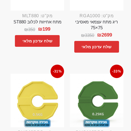
מק"ט: RGA1000
מק"ט: MLT880
ריג מתח עצמאי מאסיבי
מתח אחיזות לכלוב ST880
75×75
₪
199
₪
350
₪
2699
₪
3350
שלח עדכון מלאי
שלח עדכון מלאי
-31%
-33%