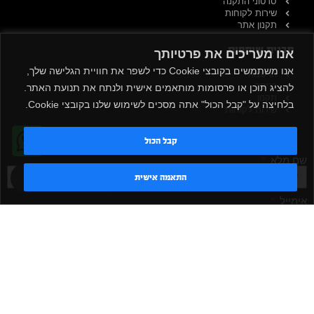
סרטוני התקנה
שירות לקוחות
תקנון אתר
תכנית שותפים
אנו מעריכים את פרטיותך
אנו משתמשים בקובצי Cookie כדי לשפר את חוויית הגלישה שלך,
הרשמה
כניסה
להציג תוכן או פרסומות מותאמים אישית ולנתח את תנועת האתר.
תקנון
בלחיצה על "קבל הכול" אתה מסכים לשימוש שלנו בקובצי Cookie.
שירות לקוחות
הרשמה לניוזלטר
קבל הכול
שם מלא
טדי - נציג AI
התאמה אישית
אימייל
אישור קבלת דיוור
מאשר/ת
שלח