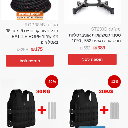
מק"ט: ROP389B
מק"ט: ST290D
חבל ניעור קרוספיט 9 מטר 38
סטנד למשקולות אוניברסליות
ממ שחור BATTLE ROPE
חדש ארוז דגמים 552 , 1090
באטל רופ
₪
389
₪
552
₪
175
₪
259
הוספה לסל
הוספה לסל
-20%
-13%