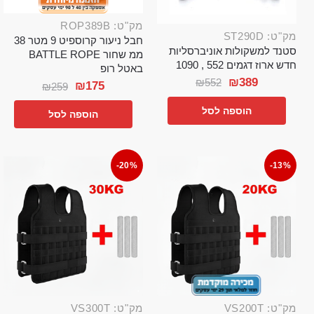
מק"ט: ROP389B
מק"ט: ST290D
חבל ניעור קרוספיט 9 מטר 38
סטנד למשקולות אוניברסליות
ממ שחור BATTLE ROPE
חדש ארוז דגמים 552 , 1090
באטל רופ
₪
389
₪
552
₪
175
₪
259
הוספה לסל
הוספה לסל
-20%
-13%
מק"ט: VS200T
מק"ט: VS300T