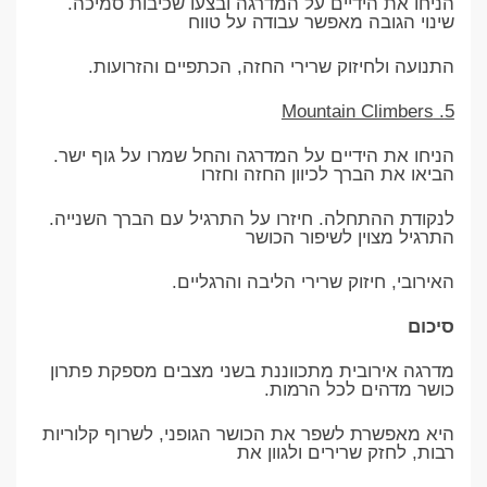
הניחו את הידיים על המדרגה ובצעו שכיבות סמיכה.
שינוי הגובה מאפשר עבודה על טווח
התנועה ולחיזוק שרירי החזה, הכתפיים והזרועות.
5. Mountain Climbers
הניחו את הידיים על המדרגה והחל שמרו על גוף ישר.
הביאו את הברך לכיוון החזה וחזרו
לנקודת ההתחלה. חיזרו על התרגיל עם הברך השנייה.
התרגיל מצוין לשיפור הכושר
האירובי, חיזוק שרירי הליבה והרגליים.
סיכום
מדרגה אירובית מתכווננת בשני מצבים מספקת פתרון
כושר מדהים לכל הרמות.
היא מאפשרת לשפר את הכושר הגופני, לשרוף קלוריות
רבות, לחזק שרירים ולגוון את