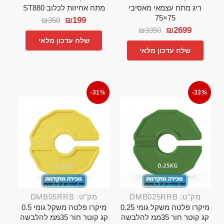
ריג מתח עצמאי מאסיבי
מתח אחיזות לכלוב ST880
75×75
₪
199
₪
350
₪
2699
₪
3350
שלח עדכון מלאי
שלח עדכון מלאי
-31%
-33%
מק"ט: DMB025RRB
מק"ט: DMB05RRB
מיקרו פלטה משקל גומי 0.25
מיקרו פלטה משקל גומי 0.5
קג קוטר חור 35ממ להלבשה
קג קוטר חור 35ממ להלבשה