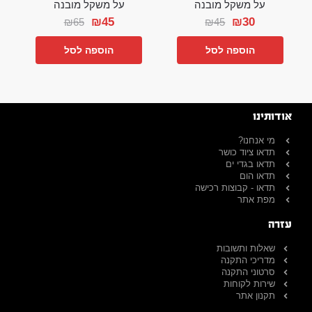
על משקל מובנה
על משקל מובנה
₪
45
₪
30
₪
65
₪
45
הוספה לסל
הוספה לסל
אודותינו
מי אנחנו?
תדאו ציוד כושר
תדאו בגדי ים
תדאו הום
תדאו - קבוצות רכישה
מפת אתר
עזרה
שאלות ותשובות
מדריכי התקנה
סרטוני התקנה
שירות לקוחות
תקנון אתר