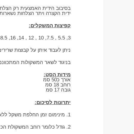
בסיבוב הידית האמצעית רק הצלחו
ידית הקצרה ויתר הצלחות נשארות
קפיצות המשקלים:
3, 5.5 , 7.5, 10 , 12 , 14, 16, 18.5, 20.5 , 23 , 25 , 27 , 29.5 , 31.5 , 34 , 36 ק"ג
ניתן לעבוד איתן על קבוצות שרירי
בניגוד לשאר המשקולות המתכווננ
מידות הסט:
אורך כ50 סמ
רוחב 18 סמ
גובה 17 סמ
יתרונות לסיכום:
1. מינימום זמן החלפת משקל ללא התעסקות מיותרת , יעיל בעבודה בין סטים , ודרופ סט זריז.
2. גודל כלומר רוחב המשקולת הכללי יורד או עולה בהתאם למשקל שעובדים איתו