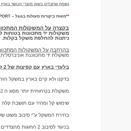
נשמח שתבדקו בשוק מוצרי הכושר בארץ – 
**
מאות ביקורות מעולות בגוגל –
PORT
בקצרה על המשקולות המתכווננת 36 קג מג
משקולות יד מתכוונות בטוחות ל
ניתנות להחלפת משקל בקלות. ע
בהרחבה על המשקולות המתכווננות 36 קג מ
משקולת יד מתכווננת אוניברסלית
3 קג ע
בלעדי בארץ עם קפיצות של 2 קג
בדקנו ולא קיים בארץ במשקל הזה 
משקולת בטיחותית יותר מסוג ה 552 , 1090 המוכר בעולם,
שימוש קל ומהיר עם תושבת קלה ל
בחירת המשקל ע"י סיבוב פשוט ש
בניגוד לסיבוב 2 החוגות מהצדדים של סוג ה 552 , 1090