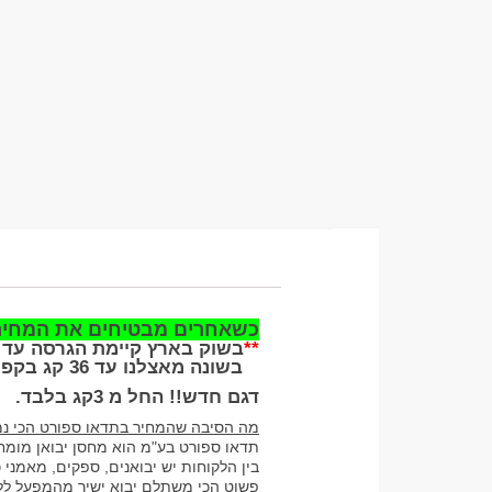
כשאחרים מבטיחים את המחיר ה
**
בשוק בארץ קיימת הגרסה עד 32 קג ובקפיצות של 4 קג,
בשונה מאצלנו עד 36 קג בקפיצות של 2 קג. חשוב לשים לב
דגם חדש!! החל מ 3קג בלבד.
מה הסיבה שהמחיר בתדאו ספורט הכי נמ
תדאו ספורט בע"מ הוא מחסן יבואן מומחה
בין הלקוחות יש יבואנים, ספקים, מאמני 
פשוט הכי משתלם יבוא ישיר מהמפעל ללק