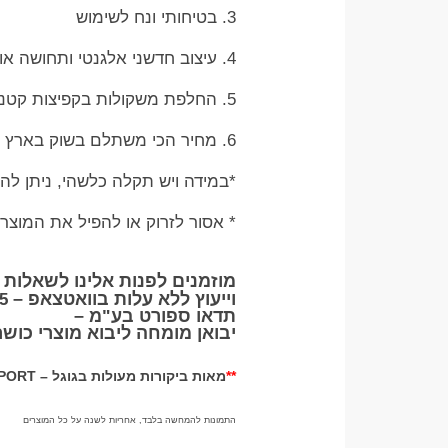
3. בטיחותי ונח לשימוש
4. עיצוב חדשני אלגנטי ותחושה אותנטית של עבודה עם משקולות יד
5. החלפת משקולות בקפיצות קטנות מאוד
6. מחיר הכי משתלם בשוק בארץ תבדקו אותנו !
*במידה ויש תקלה כלשהי, ניתן לה
* אסור לזרוק או להפיל את המוצר 
מוזמנים לפנות אלינו לשאלות 
וייעוץ ללא עלות בוואטצאפ
–
5
תדאו ספורט בע"מ
–
יבואן מומחה ליבוא מוצרי כושר
**
מאות ביקורות מעולות בגוגל –
PORT
התמונות להמחשה בלבד, אחריות לשנה על כל המוצרים