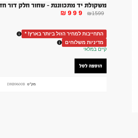
משקולת יד מתכווננת – שחור חלק דור חדש מגנטי 3 קג עד 36 קג ק
₪
999
₪
1599
התחייבות למחיר הזול ביותר בארץ! *
מדיניות משלוחים
קיים במלאי
הוספה לסל
מק"ט
DMB9600B