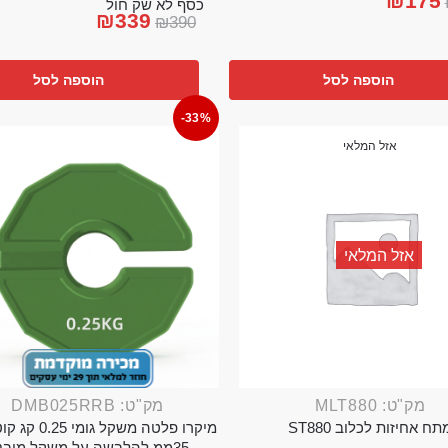
₪
175
כסף לא שק חול
₪
339
₪
390
הוספה לסל
הוספה לסל
-33%
אזל המלאי
אזל המלאי
מק"ט: MLT880
מק"ט: DMB025RRB
תח אחיזות לכלוב ST880
מיקרו פלטה משקל גו
35ממ להלבשה על משקל מובנה