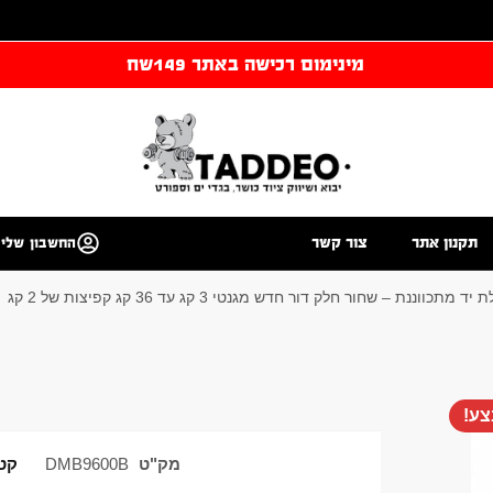
מינימום רכישה באתר 149שח
תקנון אתר
צור קשר
החשבון שלי
 מתכווננת – שחור חלק דור חדש מגנטי 3 קג עד 36 קג קפיצות של 2 קג
ע!
מק"ט
DMB9600B
קטג