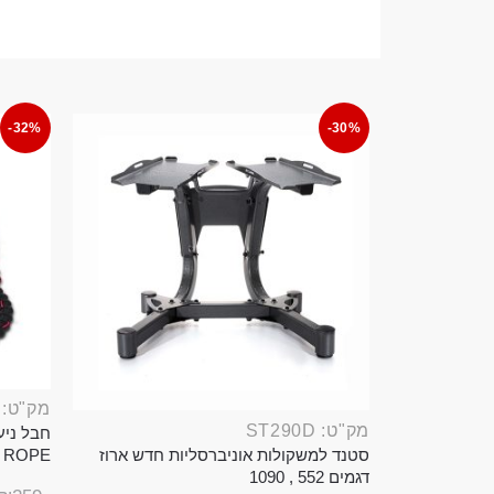
-32%
-30%
מק"ט: ROP389B
מק"ט: ST290D
סטנד למשקולות אוניברסליות חדש ארוז
TTLE ROPE
דגמים 552 , 1090