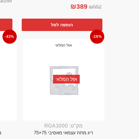
₪
259
₪
389
₪
552
הוספה לסל
-43%
-19%
אזל המלאי
אזל המלאי
מק"ט: RGA1000
ריג מתח עצמאי מאסיבי 75×75
מ