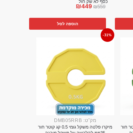
כסף לא שק חול
₪
449
₪
559
הוספה לסל
-31%
מק"ט: DMB05RRB
מי 0.25 קג קוטר חור
מיקרו פלטה משקל גומי 0.5 קג קוטר חור
35ממ להלבשה על משקל מובנה