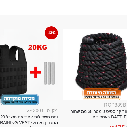
-13%
מק"ט: VS200T
חבל ניעור קרוספיט 9 מטר 38 ממ שחור
וס
BA באטל רופ