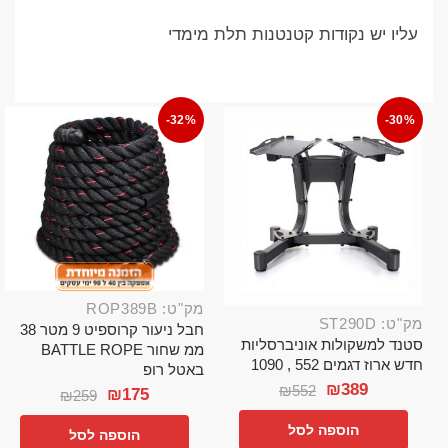
עליו יש נקודות קטנטנות תלת מימדי
-32%
-30%
מק"ט: ROP389B
מק"ט: ST290D
חבל ניעור קרוספיט 9 מטר 38
סטנד למשקולות אוניברסליות
ממ שחור BATTLE ROPE
חדש ארוז דגמים 552 , 1090
באטל רופ
₪
389
₪
552
₪
175
₪
259
הוספה לסל
הוספה לסל