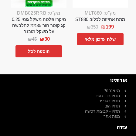
מק"ט: MLT880
מק"ט: DMB025RRB
מתח אחיזות לכלוב ST880
מיקרו פלטה משקל גומי 0.25
קג קוטר חור 35ממ להלבשה
₪
199
₪
350
על משקל מובנה
₪
30
₪
45
שלח עדכון מלאי
הוספה לסל
אודותינו
מי אנחנו?
תדאו ציוד כושר
תדאו בגדי ים
תדאו הום
תדאו - קבוצות רכישה
מפת אתר
עזרה