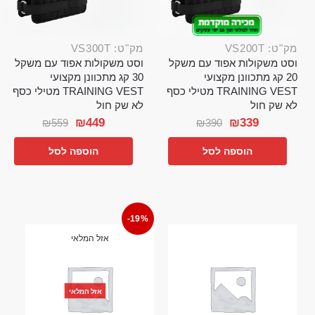
מק"ט: VS200T
מק"ט: VS300T
וסט משקולות אפוד עם משקל
וסט משקולות אפוד עם משקל
20 קג מתכוונן מקצועי
30 קג מתכוונן מקצועי
TRAINING VEST מטילי כסף
TRAINING VEST מטילי כסף
לא שק חול
לא שק חול
₪
449
₪
339
₪
559
₪
390
הוספה לסל
הוספה לסל
-19%
אזל המלאי
אזל המלאי