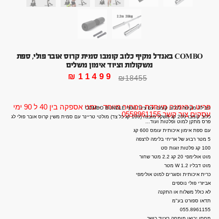
COMBO באנדל מקיף כלוב קומבו סמית קרוס אובר פולי, ספת
משקולות וציוד אימון משלים
₪
11499
₪
18455
פריט בהזמנה מיוחדת במחיר מיוחד - זמני אספקה בין 40 ל 90 ימי
חבילה מקיפה לכלוב קומבו עם ציוד נוסף COMBO BUNDLE
עסקים צור קשר 0558961155
כלוב קומבו 200 קג משקל מובנה (100 קג כל צד) מולטי טריינר עם סמית משין קרוס אובר פולי לג
פרס מתקן למוט ופלטות ועוד…
עם ספת אימון איכותית עומס 600 קג
5 מטר רבוע של אריחי בלימה לרצפה
100 קג פלטות זוגות סט
מוט אולימפי 20 קג 2.2 מטר שחור
מוט דבליו W 1.2 מטר
כרית איכותית וסוגרים למוט אולימפי
אביזרי פולי נוספים
לא כולל משלוח או התקנה
תדאו ספורט בע"מ
055.8961155
מחסן יבואן מומחה בציוד כושר