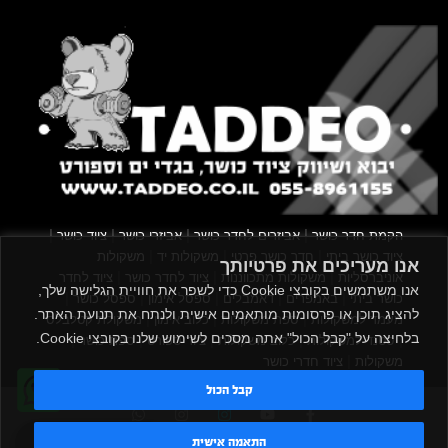
|
|
|
|
הקמת חדר כושר
אביזרים לחדר כושר
אביזרי כושר
ציוד כושר
|
|
|
ציוד כושר ביתי
חדר כושר פרטי
משקולות יד
משקולות
אנו מעריכים את פרטיותך
|
|
|
אוניברסליות
משקולות מתכווננות
ציוד לחדר כושר
ציוד לחדר
אנו משתמשים בקובצי Cookie כדי לשפר את חוויית הגלישה שלך,
|
|
|
|
|
כושר ביתי
באמפרים
דאמבלים
ספסל אימון
ספסל כושר
להציג תוכן או פרסומות מותאמים אישית ולנתח את תנועת האתר.
|
|
|
מעמד למשקולות
ספת משקולות
כלוב אימון
משקולת קטלבלס
בלחיצה על "קבל הכול" אתה מסכים לשימוש שלנו בקובצי Cookie.
|
|
|
|
|
סטנד למשקולות
כלוב משקולות
ציוד ספורט
ספת כושר
|
משקולות
ציוד חדרי כושר
קבל הכול
TADDEO 2013 - 2026 © All rights reserved
טדי - נציג AI
התאמה אישית