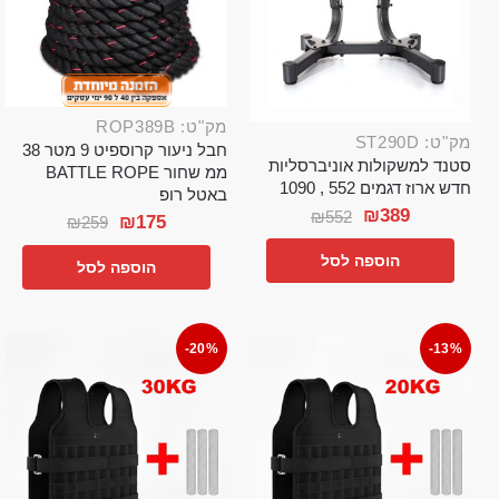
מק"ט: ROP389B
מק"ט: ST290D
חבל ניעור קרוספיט 9 מטר 38
סטנד למשקולות אוניברסליות
ממ שחור BATTLE ROPE
חדש ארוז דגמים 552 , 1090
באטל רופ
₪
389
₪
552
₪
175
₪
259
הוספה לסל
הוספה לסל
-20%
-13%