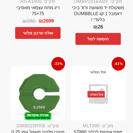
מק"ט: DMBP201BABY
מק"ט: RGA1000
משקולת יד משושה ורוד ביבי
ריג מתח עצמאי מאסיבי
דאמבל 1 קג DUMBBLLE
75×75
בלעדי !
₪
2699
₪
3350
₪
26
שלח עדכון מלאי
הוספה לסל
-33%
-43%
אזל המלאי
אזל המלאי
מק"ט: MLT880
מק"ט: DMB025RRB
מתח אחיזות לכלוב ST880
מיקרו פלטה משקל גומי 0.25