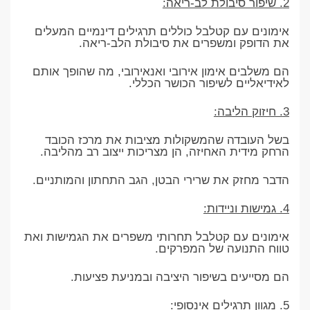
2. שיפור סיבולת לב-ריאה:
אימונים עם קטלבל כוללים תרגילים דינמיים המעלים
את הדופק ומשפרים את סיבולת הלב-ריאה.
הם משלבים אימון אירובי ואנאירובי, מה שהופך אותם
לאידיאליים לשיפור הכושר הכללי.
3. חיזוק הליבה:
בשל העובדה שהמשקולות מציבות את מרכז הכובד
הרחק מידית האחיזה, הן מצריכות ייצוב רב מהליבה.
הדבר מחזק את שרירי הבטן, הגב התחתון והמותניים.
4. גמישות וניידות:
אימונים עם קטלבל תחרותי משפרים את הגמישות ואת
טווח התנועה של המפרקים.
הם מסייעים בשיפור היציבה ובמניעת פציעות.
5. מגוון תרגילים אינסופי: