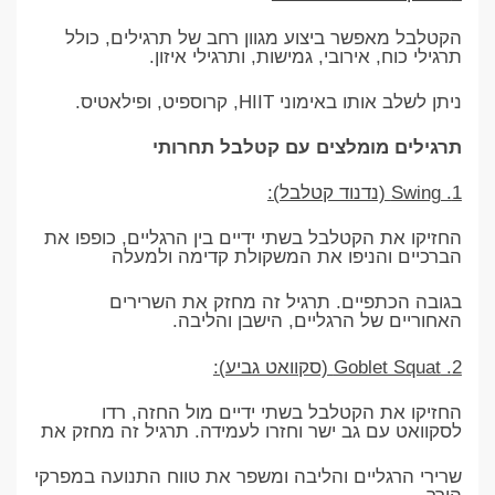
הקטלבל מאפשר ביצוע מגוון רחב של תרגילים, כולל
תרגילי כוח, אירובי, גמישות, ותרגילי איזון.
ניתן לשלב אותו באימוני HIIT, קרוספיט, ופילאטיס.
תרגילים מומלצים עם קטלבל תחרותי
1. Swing (נדנוד קטלבל):
החזיקו את הקטלבל בשתי ידיים בין הרגליים, כופפו את
הברכיים והניפו את המשקולת קדימה ולמעלה
בגובה הכתפיים. תרגיל זה מחזק את השרירים
האחוריים של הרגליים, הישבן והליבה.
2. Goblet Squat (סקוואט גביע):
החזיקו את הקטלבל בשתי ידיים מול החזה, רדו
לסקוואט עם גב ישר וחזרו לעמידה. תרגיל זה מחזק את
שרירי הרגליים והליבה ומשפר את טווח התנועה במפרקי