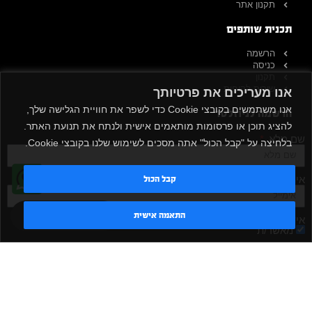
תקנון אתר
תכנית שותפים
הרשמה
כניסה
תקנון
שירות לקוחות
אנו מעריכים את פרטיותך
אנו משתמשים בקובצי Cookie כדי לשפר את חוויית הגלישה שלך,
הרשמה לניוזלטר
להציג תוכן או פרסומות מותאמים אישית ולנתח את תנועת האתר.
שם מלא
בלחיצה על "קבל הכול" אתה מסכים לשימוש שלנו בקובצי Cookie.
אימייל
קבל הכול
טדי - נציג AI
התאמה אישית
אישור קבלת דיוור
מאשר/ת
שלח