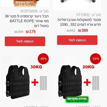
מק"ט: ROP389B
מק"ט: ST290D
חבל ניעור קרוספיט 9 מטר 38
סטנד למשקולות אוניברסליות
ממ שחור BATTLE ROPE
חדש ארוז דגמים 552 , 1090
באטל רופ
₪
389
₪
552
₪
175
₪
259
הוספה לסל
הוספה לסל
-20%
-13%