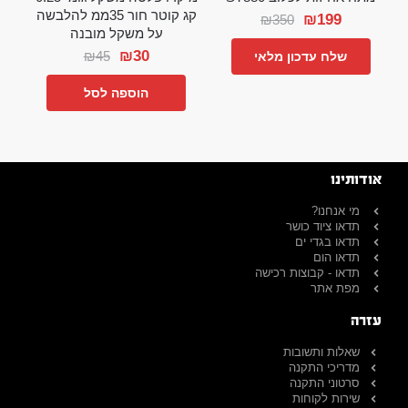
קג קוטר חור 35ממ להלבשה
₪
199
₪
350
על משקל מובנה
₪
30
₪
45
שלח עדכון מלאי
הוספה לסל
אודותינו
מי אנחנו?
תדאו ציוד כושר
תדאו בגדי ים
תדאו הום
תדאו - קבוצות רכישה
מפת אתר
עזרה
שאלות ותשובות
מדריכי התקנה
סרטוני התקנה
שירות לקוחות