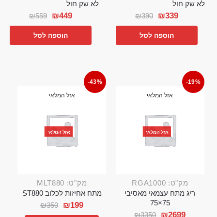
לא שק חול
לא שק חול
₪
449
₪
339
₪
559
₪
390
הוספה לסל
הוספה לסל
-43%
-19%
אזל המלאי
אזל המלאי
אזל המלאי
אזל המלאי
מק"ט: RGA1000
מק"ט: MLT880
ריג מתח עצמאי מאסיבי
מתח אחיזות לכלוב ST880
75×75
₪
199
₪
350
₪
2699
₪
3350