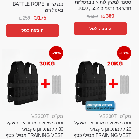
סטנד למשקולות אוניברסליות
ממ שחור BATTLE ROPE
חדש ארוז דגמים 552 , 1090
באטל רופ
₪
389
₪
552
₪
175
₪
259
הוספה לסל
הוספה לסל
-20%
-13%
מק"ט: VS200T
מק"ט: VS300T
וסט משקולות אפוד עם משקל
וסט משקולות אפוד עם משקל
20 קג מתכוונן מקצועי
30 קג מתכוונן מקצועי
TRAINING VEST מטילי כסף
TRAINING VEST מטילי כסף