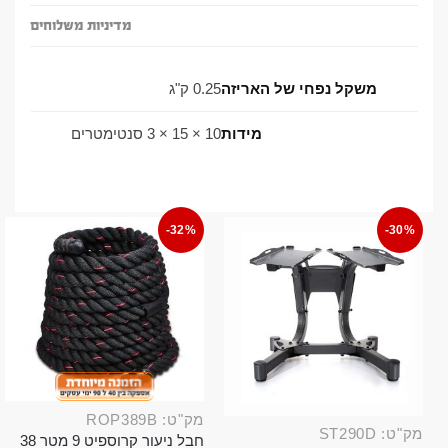
מדיניות משלוחים
משקל נפחי של האריזה
0.25 ק"ג
מידות
10 × 15 × 3 סנטימטרים
-32%
-30%
מק"ט: ROP389B
מק"ט: ST290D
חבל ניעור קרוספיט 9 מטר 38