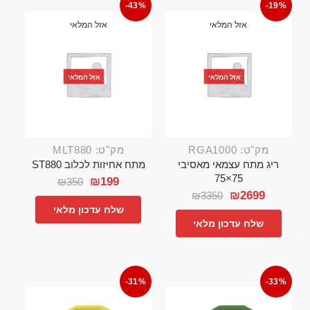
-43%
-19%
אזל המלאי
אזל המלאי
אזל המלאי
אזל המלאי
מק"ט: RGA1000
מק"ט: MLT880
ריג מתח עצמאי מאסיבי
מתח אחיזות לכלוב ST880
75×75
₪
199
₪
350
₪
2699
₪
3350
שלח עדכון מלאי
שלח עדכון מלאי
-31%
-33%