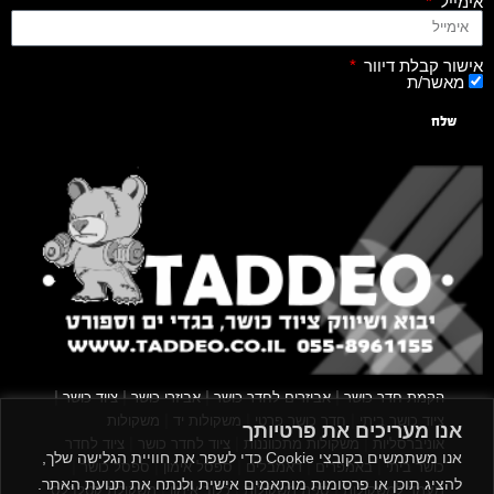
אימייל
אישור קבלת דיוור
מאשר/ת
שלח
|
|
|
|
הקמת חדר כושר
אביזרים לחדר כושר
אביזרי כושר
ציוד כושר
|
|
|
ציוד כושר ביתי
חדר כושר פרטי
משקולות יד
משקולות
אנו מעריכים את פרטיותך
|
|
|
אוניברסליות
משקולות מתכווננות
ציוד לחדר כושר
ציוד לחדר
אנו משתמשים בקובצי Cookie כדי לשפר את חוויית הגלישה שלך,
|
|
|
|
|
כושר ביתי
באמפרים
דאמבלים
ספסל אימון
ספסל כושר
להציג תוכן או פרסומות מותאמים אישית ולנתח את תנועת האתר.
|
|
|
מעמד למשקולות
ספת משקולות
כלוב אימון
משקולת קטלבלס