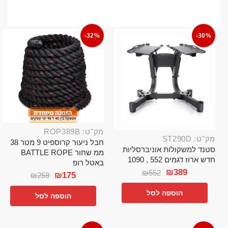
-32%
-30%
מק"ט: ROP389B
מק"ט: ST290D
חבל ניעור קרוספיט 9 מטר 38
סטנד למשקולות אוניברסליות
ממ שחור BATTLE ROPE
חדש ארוז דגמים 552 , 1090
באטל רופ
₪
389
₪
552
₪
175
₪
259
הוספה לסל
הוספה לסל