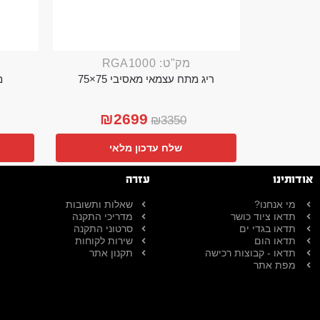
מק"ט: RGA1000
ריג מתח עצמאי מאסיבי 75×75
מ
₪
2699
₪
3350
שלח עדכון מלאי
אודותינו
עזרה
מי אנחנו?
שאלות ותשובות
תדאו ציוד כושר
מדריכי התקנה
תדאו בגדי ים
סרטוני התקנה
תדאו הום
שירות לקוחות
תדאו - קבוצות רכישה
תקנון אתר
מפת אתר