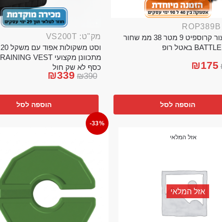
מק"ט: VS200T
חבל ניעור קרוספיט 9 מטר 38 ממ שחור
וס
BA באטל רופ
₪
175
כסף לא שק חול
₪
339
₪
390
הוספה לסל
הוספה לסל
-33%
אזל המלאי
אזל המלאי