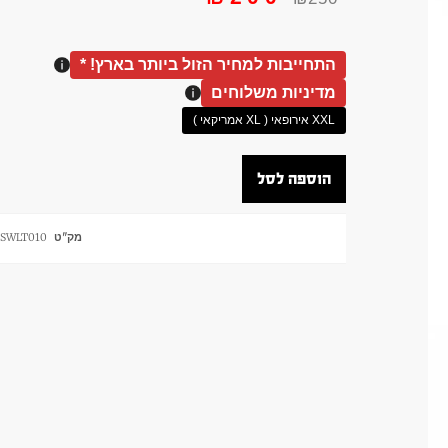
התחייבות למחיר הזול ביותר בארץ! *
מדיניות משלוחים
XXL אירופאי ( XL אמריקאי )
הוספה לסל
מק"ט
SWLT010