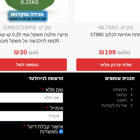
מק"ט: MLT880
מק"ט: DMB025RRB
תח אחיזות לכלוב ST880
מיקרו פלטה משקל גו
35ממ להלבשה על משקל מובנה
₪
30
₪
199
₪
45
₪
350
שלח עדכון מלאי
הוספה לסל
תכנית שותפים
הרשמה לניוזלטר
הרשמה
שם מלא
כניסה
תקנון
שירות לקוחות
אימייל
אישור קבלת דיוור
מאשר/ת