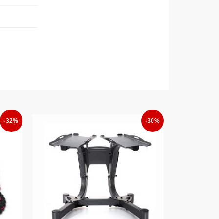
-32%
-30%