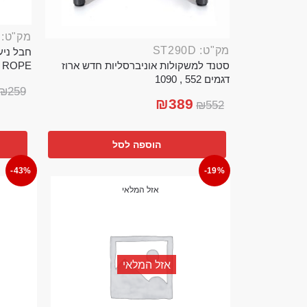
מק"ט: ROP389B
מק"ט: ST290D
סטנד למשקולות אוניברסליות חדש ארוז
TTLE ROPE
דגמים 552 , 1090
₪
259
₪
389
₪
552
הוספה לסל
-43%
-19%
אזל המלאי
אזל המלאי