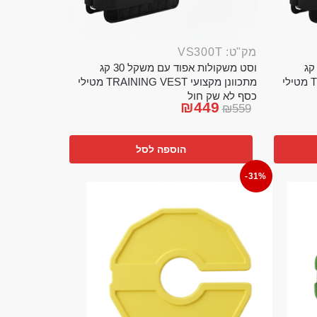
מק"ט: VS300T
ט משקולות אפוד עם משקל 20 קג
וסט משקולות אפוד עם משקל 30 קג
מתכוונן מקצועי TRAINING VEST מטילי
מתכוונן מקצועי TRAINING VEST מטילי
כסף לא שק חול
₪
449
₪
559
הוספה לסל
-31%