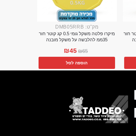
מק"ט: DMB05RRB
מי 0.25 קג קוטר חור
מיקרו פלטה משקל גומי 0.5 קג קוטר חור
35ממ להלבשה על משקל מובנה
₪
45
₪
65
הוספה לסל