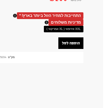
התחייבות למחיר הזול ביותר בארץ! *
מדיניות משלוחים
XXL אירופאי ( XL אמריקאי )
הוספה לסל
מק"ט
S034