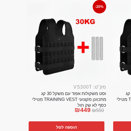
-20%
מק"ט: VS300T
ט משקולות אפוד עם משקל 20 קג
וסט משקולות אפוד עם משקל 30 קג
מתכוונן מקצועי TRAINING VEST מטילי
מתכוונן מקצועי TRAINING VEST מטילי
כסף לא שק חול
₪
449
₪
559
הוספה לסל