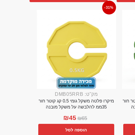
-31%
מק"ט: DMB05RRB
מי 0.25 קג קוטר חור
מיקרו פלטה משקל גומי 0.5 קג קוטר חור
35ממ להלבשה על משקל מובנה
₪
45
₪
65
הוספה לסל