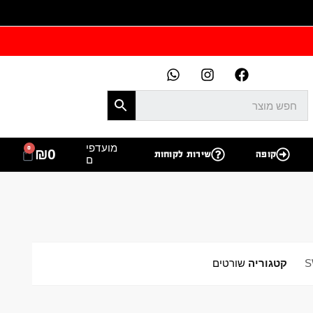
מועדפי
0
₪
0
קופה
שירות לקוחות
ם
S
קטגוריה
שורטים