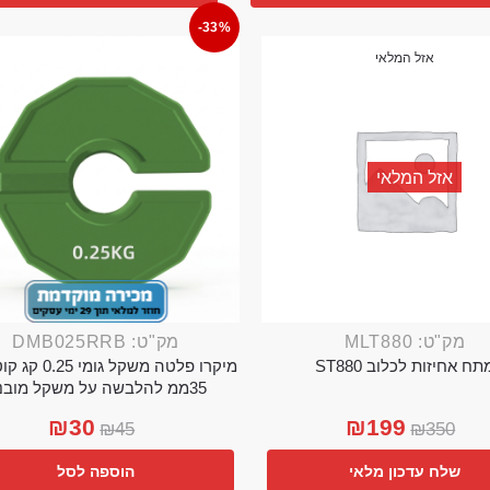
-33%
אזל המלאי
אזל המלאי
מק"ט: MLT880
מק"ט: DMB025RRB
תח אחיזות לכלוב ST880
מיקרו פלטה משקל גו
35ממ להלבשה על משקל מובנה
₪
30
₪
199
₪
45
₪
350
שלח עדכון מלאי
הוספה לסל