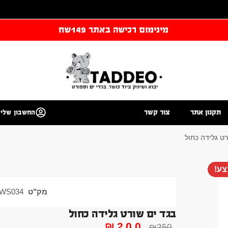
מינימום רכישה באתר 149שח
תקנון אתר
צור קשר
החשבון שלי
רט גלידה כחול
ע!
מק"ט
WS034
בגד ים שורט גלידה כחול
₪
200
₪
250