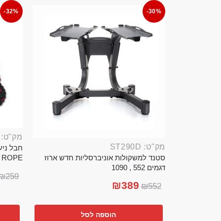
-32%
-30%
מק"ט: ROP389B
מק"ט: ST290D
סטנד למשקולות אוניברסליות חדש ארוז
TTLE ROPE
דגמים 552 , 1090
₪
259
₪
389
₪
552
הוספה לסל