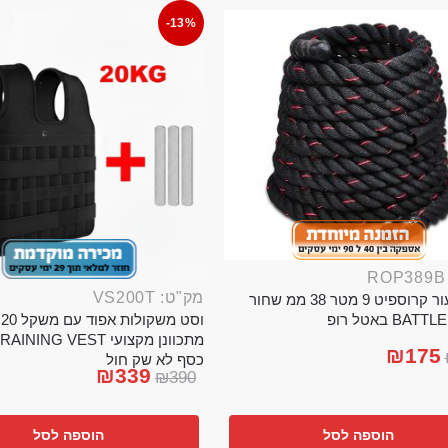
-13%
מק"ט: VS200T
חבל ניעור קרוספיט 9 מטר 38 ממ שחור
וס
BA באטל רופ
₪
175
כסף לא שק חול
₪
339
₪
390
הוספה לסל
הוספה לסל