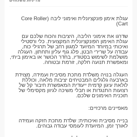
מדיניות משלוחים
עגלת אימון פונקציונלית ואימוני ליבה (Core Roller
Cart)
​שדרגו את אימוני הליבה, היציבות והכוח שלכם עם
עגלת האימון הפונקציונלית המקצועית. כלי ורסטילי
ואיכותי במיוחד המיועד למגוון רחב של תרגילי כוח,
עבודה על שרירי הבטן, פלג גוף עליון ותחתון. העגלה
מושלמת לשימוש בסטודיו, בחדר הכושר או באימון ביתי,
ומאפשרת תנועה חלקה, זורמת ובטוחה.
​העגלה בנויה משלדת מתכת מסיבית ועמידה, מצוידת
בארבעה גלגלים המבטיחים יציבות מלאה, וכוללת
לולאת עיגון קדמית ייעודית המאפשרת חיבור קל של
רצועות התנגדות או חבלי משיכה לגיוון מקסימלי של
תוכנית האימונים שלכם.
​מאפיינים מרכזיים:
​בנייה מסיבית ואיכותית: שלדת מתכת חזקה ועמידה
לאורך זמן, המיועדת לעומסי עבודה גבוהים.