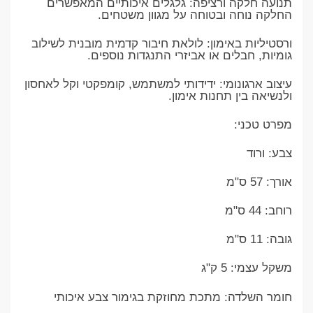
​תנועה חלקה ורציפה: גלגלים איכותיים המאפשרים
החלקה נוחה ובטוחה על מגוון משטחים.
​ורסטיליות באימון: לולאת חיבור קדמית מובנית לשילוב
גומיות, חבלים או אביזרי התנגדות נוספים.
​עיצוב ארגונומי: ידידותי למשתמש, קומפקטי וקל לאחסון
ולנשיאה בין תחנות אימון.
​מפרט טכני:
​צבע: ורוד
​אורך: 57 ס"מ
​רוחב: 44 ס"מ
​גובה: 11 ס"מ
​משקל עצמי: 5 ק"ג
​חומר השלדה: מתכת מחוזקת בגימור צבע איכותי