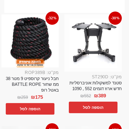
-32%
-30%
מק"ט: ROP389B
מק"ט: ST290D
חבל ניעור קרוספיט 9 מטר 38
סטנד למשקולות אוניברסליות
ממ שחור BATTLE ROPE
חדש ארוז דגמים 552 , 1090
באטל רופ
₪
389
₪
552
₪
175
₪
259
הוספה לסל
הוספה לסל