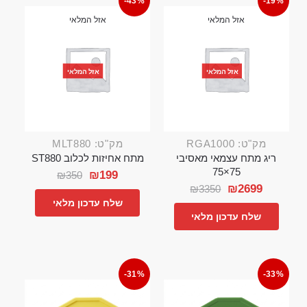
-43%
-19%
אזל המלאי
אזל המלאי
אזל המלאי
אזל המלאי
מק"ט: RGA1000
מק"ט: MLT880
ריג מתח עצמאי מאסיבי
מתח אחיזות לכלוב ST880
75×75
₪
199
₪
350
₪
2699
₪
3350
שלח עדכון מלאי
שלח עדכון מלאי
-31%
-33%