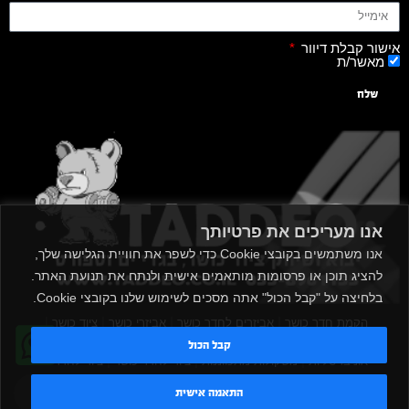
אישור קבלת דיוור
מאשר/ת
שלח
אנו מעריכים את פרטיותך
אנו משתמשים בקובצי Cookie כדי לשפר את חוויית הגלישה שלך,
להציג תוכן או פרסומות מותאמים אישית ולנתח את תנועת האתר.
בלחיצה על "קבל הכול" אתה מסכים לשימוש שלנו בקובצי Cookie.
|
|
|
|
הקמת חדר כושר
אביזרים לחדר כושר
אביזרי כושר
ציוד כושר
|
|
|
ציוד כושר ביתי
חדר כושר פרטי
משקולות יד
משקולות
קבל הכול
|
|
|
אוניברסליות
משקולות מתכווננות
ציוד לחדר כושר
ציוד לחדר
|
|
|
|
|
כושר ביתי
באמפרים
דאמבלים
ספסל אימון
ספסל כושר
טדי - נציג AI
התאמה אישית
|
|
|
מעמד למשקולות
ספת משקולות
כלוב אימון
משקולת קטלבלס