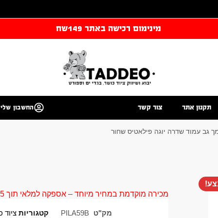
מינימום רכישה באתר 149שח
תקנון אתר
צור קשר
החשבון שלי
ע!
מכירה מוקדמת במחיר מיוחד – אספקה למלאי תוך 5 ימי עסקים
מק"ט
PILA59B
קטגוריות
ציוד כ