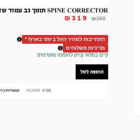
SPINE CORRECTOR תומך גב עמוד שדרה יוגה פילאטיס שחור
₪
319
₪
360
התחייבות למחיר הזול ביותר בארץ! *
מדיניות משלוחים
קיים במלאי (ניתן להזמנה מוקדמת)
הוספה לסל
מק"ט
PILA59B
קטגוריות
ציוד