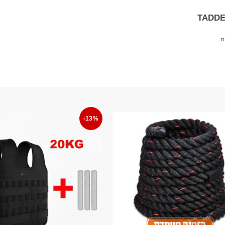
ם.
-13%