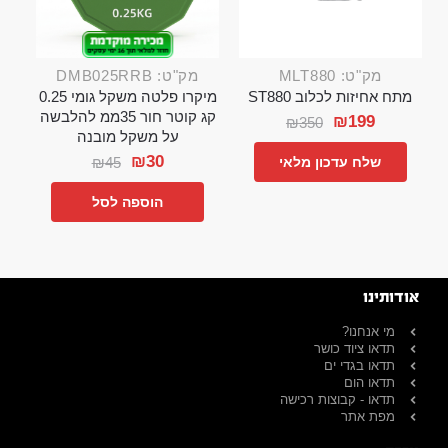
מק"ט: MLT880
מק"ט: DMB025RRB
מתח אחיזות לכלוב ST880
מיקרו פלטה משקל גומי 0.25
קג קוטר חור 35ממ להלבשה
₪
199
₪
350
על משקל מובנה
₪
30
₪
45
שלח עדכון מלאי
הוספה לסל
אודותינו
מי אנחנו?
תדאו ציוד כושר
תדאו בגדי ים
תדאו הום
תדאו - קבוצות רכישה
מפת אתר