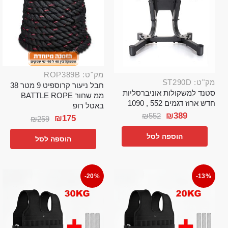
מק"ט: ROP389B
מק"ט: ST290D
חבל ניעור קרוספיט 9 מטר 38
סטנד למשקולות אוניברסליות
ממ שחור BATTLE ROPE
חדש ארוז דגמים 552 , 1090
באטל רופ
₪
389
₪
552
₪
175
₪
259
הוספה לסל
הוספה לסל
-20%
-13%