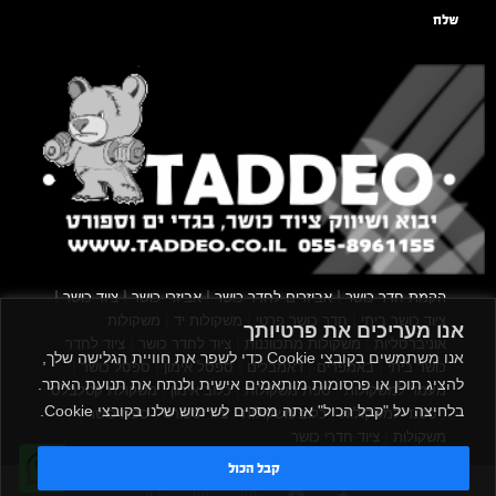
שלח
|
|
|
|
הקמת חדר כושר
אביזרים לחדר כושר
אביזרי כושר
ציוד כושר
|
|
|
ציוד כושר ביתי
חדר כושר פרטי
משקולות יד
משקולות
אנו מעריכים את פרטיותך
|
|
|
אוניברסליות
משקולות מתכווננות
ציוד לחדר כושר
ציוד לחדר
אנו משתמשים בקובצי Cookie כדי לשפר את חוויית הגלישה שלך,
|
|
|
|
|
כושר ביתי
באמפרים
דאמבלים
ספסל אימון
ספסל כושר
להציג תוכן או פרסומות מותאמים אישית ולנתח את תנועת האתר.
|
|
|
מעמד למשקולות
ספת משקולות
כלוב אימון
משקולת קטלבלס
בלחיצה על "קבל הכול" אתה מסכים לשימוש שלנו בקובצי Cookie.
|
|
|
|
|
סטנד למשקולות
כלוב משקולות
ציוד ספורט
ספת כושר
|
משקולות
ציוד חדרי כושר
קבל הכול