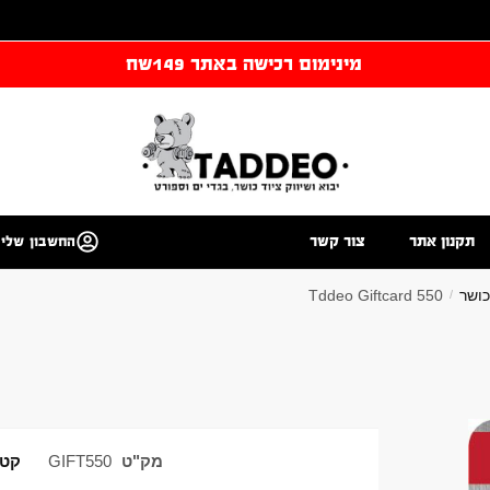
מינימום רכישה באתר 149שח
תקנון אתר
צור קשר
החשבון שלי
כושר
Tddeo Giftcard 550
/
מק"ט
GIFT550
קטג