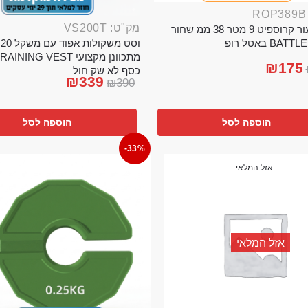
מק"ט: VS200T
חבל ניעור קרוספיט 9 מטר 38 ממ שחור
וס
BA באטל רופ
₪
175
כסף לא שק חול
₪
339
₪
390
הוספה לסל
הוספה לסל
-33%
אזל המלאי
אזל המלאי