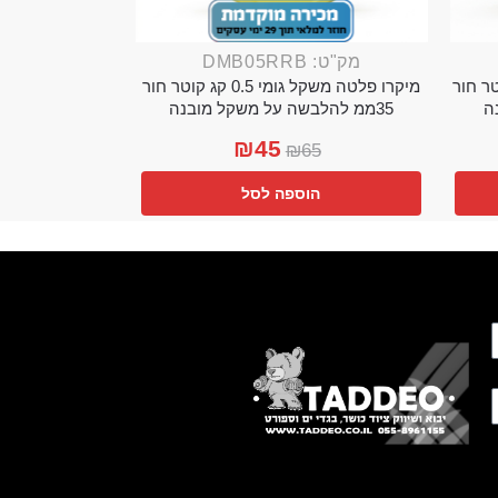
מק"ט: DMB05RRB
מי 0.25 קג קוטר חור
מיקרו פלטה משקל גומי 0.5 קג קוטר חור
35ממ להלבשה על משקל מובנה
₪
45
₪
65
הוספה לסל