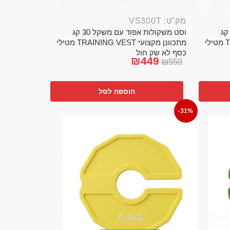
מק"ט: VS300T
ט משקולות אפוד עם משקל 20 קג
וסט משקולות אפוד עם משקל 30 קג
מתכוונן מקצועי TRAINING VEST מטילי
מתכוונן מקצועי TRAINING VEST מטילי
כסף לא שק חול
₪
449
₪
559
הוספה לסל
-31%