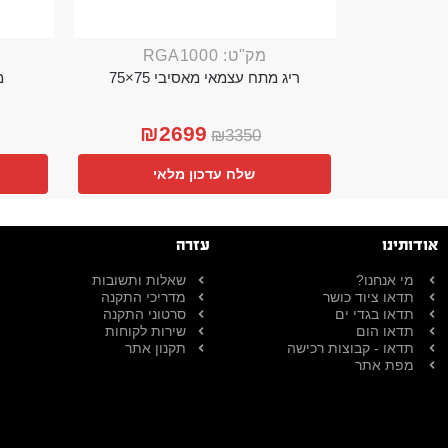
מק"ט: RGA1000
ריג מתח עצמאי מאסיבי 75×75
מ
₪
2699
₪
3350
שלח עדכון מלאי
אודותינו
עזרה
מי אנחנו?
שאלות ותשובות
תדאו ציוד כושר
מדריכי התקנה
תדאו בגדי ים
סרטוני התקנה
תדאו הום
שירות לקוחות
תדאו - קבוצות רכישה
תקנון אתר
מפת אתר