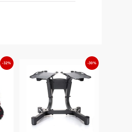
-32%
-30%