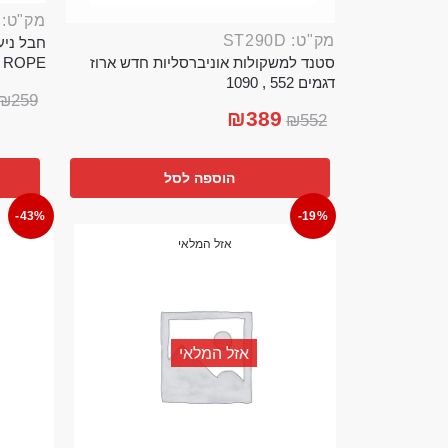
מק"ט: ROP389B
מק"ט: ST290D
סטנד למשקולות אוניברסליות חדש ארוז
TTLE ROPE
דגמים 552 , 1090
₪
259
₪
389
₪
552
הוספה לסל
-43%
-19%
אזל המלאי
אזל המלאי