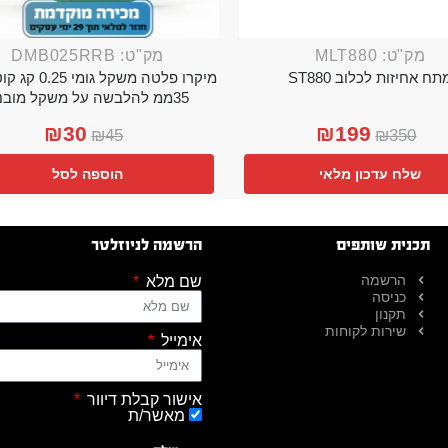
מק"ט: MLT880
מק"ט: DMB025RRB
תח אחיזות לכלוב ST880
מיקרו פלטה משקל גו
35ממ להלבשה על משקל מובנה
₪
30
₪
199
₪
45
₪
350
שלח עדכון מלאי
הוספה לסל
תכנית שותפים
הרשמה לניוזלטר
הרשמה
שם מלא
כניסה
תקנון
שירות לקוחות
אימייל
אישור קבלת דיוור
מאשר/ת