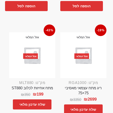
הוספה לסל
הוספה לסל
-43%
-19%
אזל המלאי
אזל המלאי
אזל המלאי
אזל המלאי
מק"ט: RGA1000
מק"ט: MLT880
ריג מתח עצמאי מאסיבי
מתח אחיזות לכלוב ST880
75×75
₪
199
₪
350
₪
2699
₪
3350
שלח עדכון מלאי
שלח עדכון מלאי