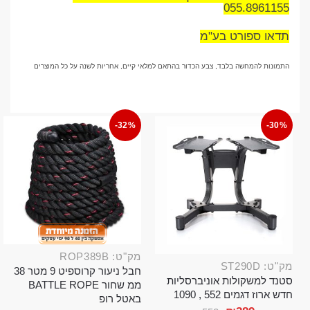
055.8961155
תדאו ספורט בע"מ
התמונות להמחשה בלבד, צבע הכדור בהתאם למלאי קיים, אחריות לשנה על כל המוצרים
-32%
-30%
מק"ט: ROP389B
מק"ט: ST290D
חבל ניעור קרוספיט 9 מטר 38
סטנד למשקולות אוניברסליות
ממ שחור BATTLE ROPE
חדש ארוז דגמים 552 , 1090
באטל רופ