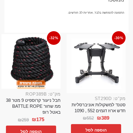
התמונה להמחשה בלבד, אחריות ל3 חודשים.
-32%
-30%
מק"ט: ROP389B
מק"ט: ST290D
חבל ניעור קרוספיט 9 מטר 38
סטנד למשקולות אוניברסליות
ממ שחור BATTLE ROPE
חדש ארוז דגמים 552 , 1090
באטל רופ
₪
389
₪
552
₪
175
₪
259
הוספה לסל
הוספה לסל