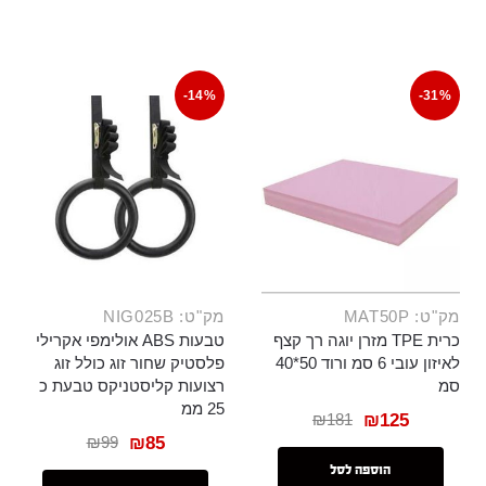
-14%
-31%
מק"ט: MAT50P
מק"ט: NIG025B
כרית TPE מזרן יוגה רך קצף
טבעות ABS אולימפי אקרילי
לאיזון עובי 6 סמ ורוד 50*40
פלסטיק שחור זוג כולל זוג
סמ
רצועות קליסטניקס טבעת כ
25 ממ
₪
181
₪
125
₪
99
₪
85
הוספה לסל