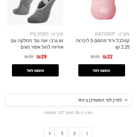
מק"ט: KAT005P
מק"ט: PIL059G
קטלבל ורוד מהמם 5 ליברות
זוג גרבי יוגה נגד החלקה עם
2.25 קג
אחיזה לרגל אפור נשים
₪
38
₪
33
₪
29
₪
22
הוספה לסל
הוספה לסל
מציג 1–36 מתוך 107 תוצאות
3
2
1