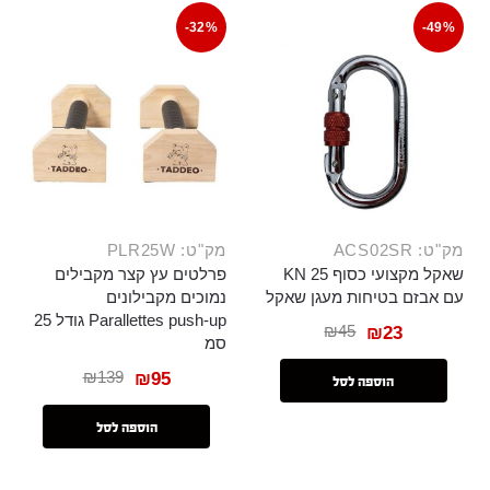
-32%
-49%
מק"ט: ACS02SR
מק"ט: PLR25W
שאקל מקצועי כסוף 25 KN
פרלטים עץ קצר מקבילים
עם אבזם בטיחות מעגן שאקל
נמוכים מקבילונים
Parallettes push-up גודל 25
₪
45
₪
23
סמ
₪
139
₪
95
הוספה לסל
הוספה לסל