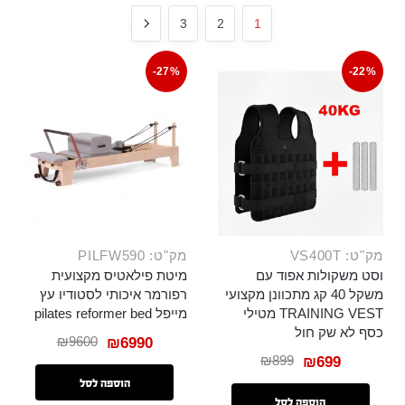
3
2
1
-27%
-22%
מק"ט: VS400T
מק"ט: PILFW590
וסט משקולות אפוד עם
מיטת פילאטיס מקצועית
משקל 40 קג מתכוונן מקצועי
רפורמר איכותי לסטודיו עץ
TRAINING VEST מטילי
מייפל pilates reformer bed
כסף לא שק חול
₪
9600
₪
6990
₪
899
₪
699
הוספה לסל
הוספה לסל