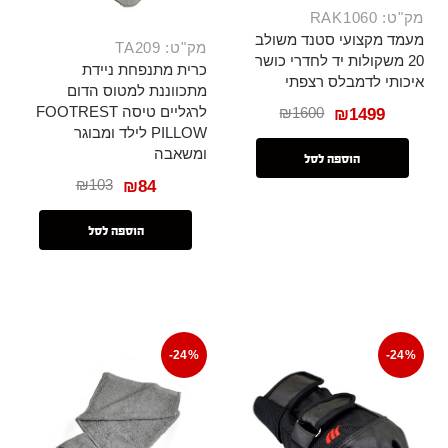
מק"ט: RAK1060
מעמד מקצועי סטנד משולב
מק"ט: TA209
20 משקולות יד לחדרי כושר
כרית מתנפחת ניידת
איכותי לדמבלס רצפתי
מתכווננת למטוס הדום
לרגליים טיסה FOOTREST
₪
1600
₪
1499
PILLOW לילד ומבוגר
ומשאבה
הוספה לסל
₪
103
₪
84
הוספה לסל
-24%
-24%