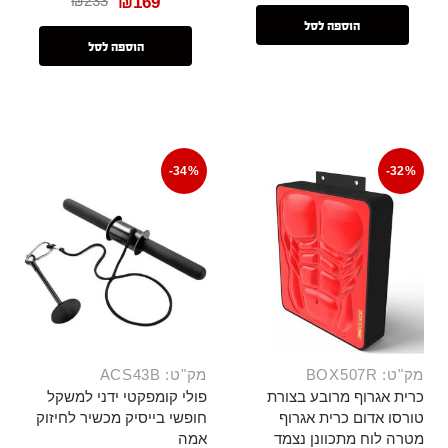
₪
233
₪
169
הוספה לסל
הוספה לסל
-34%
-32%
מק"ט: BOX507R
מק"ט: ACS43B
כרית אגרוף מרובע בצורת
פולי קומפקטי ידני למשקל
טורסו אדום כרית אגרוף
חופשי בייסיק מכשיר לחיזוק
מטרה לוח מתכוונן נצמד
אמה