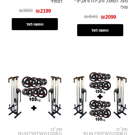
מעל הפאנל וחבילת 6 אביזרי
רצפתי
פולי
₪
3800
₪
2199
₪
4543
₪
2099
הוספה לסל
הוספה לסל
מק"ט:
מק"ט:
BUN790TWO100KG
BUN790TWO200KG