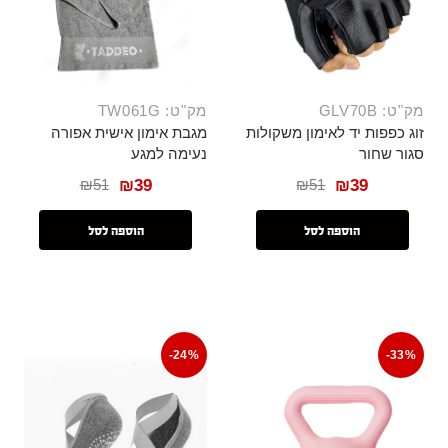
מק"ט: GLV70B
מק"ט: TW061G
זוג כפפות יד לאימון משקולות
מגבת אימון אישית אפורה
סגור שחור
נעימה למגע
₪
51
₪
51
₪
39
₪
39
הוספה לסל
הוספה לסל
-24%
-33%