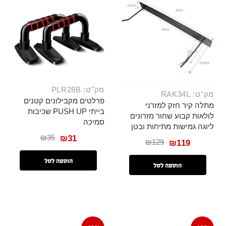
מק"ט: PLR28B
מק"ט: RAK34L
פרלטים מקבילונים קטנים
מתלה קיר חזק למזרני
בייתי PUSH UP שכיבות
לולאות קבוע שחור מזרונים
סמיכה
ליוגה גמישות מתיחות ובטן
₪
35
₪
31
₪
129
₪
119
הוספה לסל
הוספה לסל