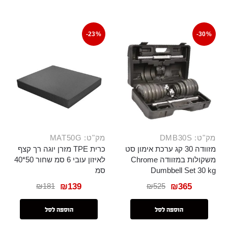
-23%
-30%
מק"ט: DMB30S
מק"ט: MAT50G
מזוודה 30 קג ערכת אימון סט
כרית TPE מזרן יוגה רך קצף
משקולות במזוודה Chrome
לאיזון עובי 6 סמ שחור 50*40
Dumbbell Set 30 kg
סמ
₪
181
₪
525
₪
139
₪
365
הוספה לסל
הוספה לסל