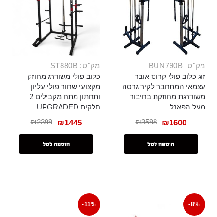
מק"ט: BUN790B
מק"ט: ST880B
זוג כלוב פולי קרוס אובר
כלוב פולי משודרג מחוזק
עצמאי המתחבר לקיר גרסה
מקצועי שחור פולי עליון
משודרגת מחוזקת בחיבור
ותחתון מתח מקבילים 2
מעל הפאנל
חלקים UPGRADED
₪
2399
₪
3598
₪
1445
₪
1600
הוספה לסל
הוספה לסל
-11%
-8%