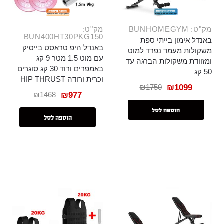
מק"ט: BUNHOMEGYM
מק"ט:
BUN400HT30PKG150
באנדל אימון בייתי ספת
באנדל היפ טראסט בייסיק
משקולות מעמד נפרד למוט
עם מוט 1.5 מטר 9 קג
ומזוודת משקולות הברגה עד
באמפרים ורוד 30 קג סוגרים
50 קג
וכרית ורודה HIP THRUST
₪
1750
₪
1099
₪
1468
₪
977
הוספה לסל
הוספה לסל