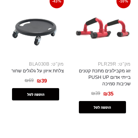
-43%
-10%
מק"ט: PLR29R
מק"ט: BLA030B
זוג מקבילונים מתכת קטנים
צלחת איזון על גלגלים שחור
בייתי אדום PUSH UP
₪
69
₪
39
שכיבות סמיכה
₪
39
₪
35
הוספה לסל
הוספה לסל