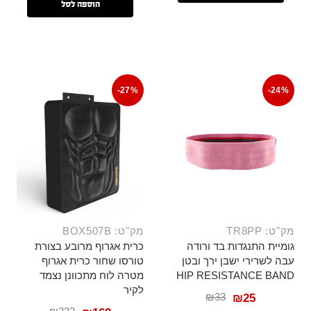
הוספה לסל
-27%
-24%
מק"ט: TR8PP
מק"ט: BOX507B
גומיית התנגדות בד ורודה
כרית אגרוף מרובע בצורת
עבה לשרירי ישבן ירך ובטן
טורסו שחור כרית אגרוף
HIP RESISTANCE BAND
מטרה לוח מתכוונן נצמד
לקיר
₪
33
₪
25